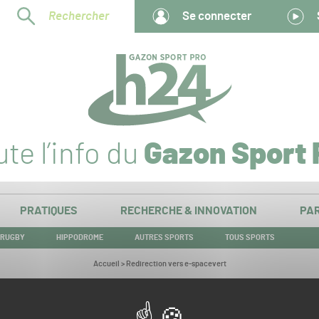
Rechercher
Se connecter
te l’info du
Gazon Sport 
PRATIQUES
RECHERCHE & INNOVATION
PAR
RUGBY
HIPPODROME
AUTRES SPORTS
TOUS SPORTS
Vous
Accueil
>
Redirection vers e-spacevert
êtes
ici :
Redirection vers e-spacevert