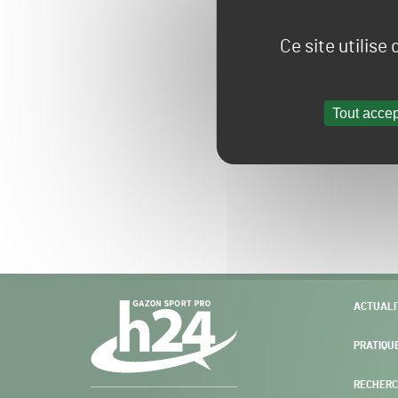
Ce site utilise
Tout accep
Navigation
ACTUALI
secondaire
PRATIQU
RECHERC
Gazon