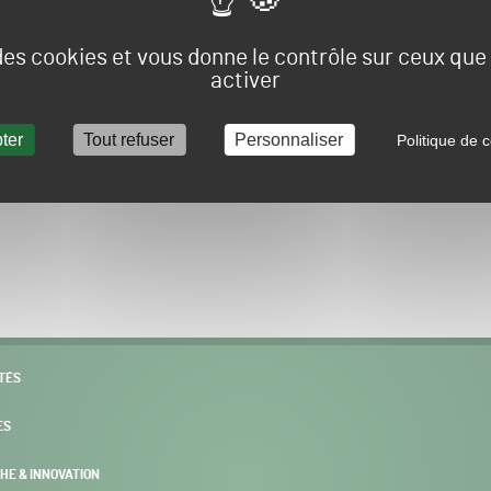
Vous allez être redirigé sur le site e-spacevert.
 des cookies et vous donne le contrôle sur ceux qu
activer
ter
Tout refuser
Personnaliser
Politique de c
POURSUIVRE VERS E-SPACEVERT BY SALONVERT
TÉS
ES
HE & INNOVATION