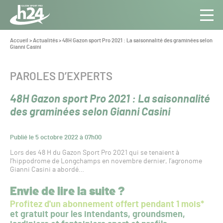
Panneau de gestion des cookies
Aller au contenu
Aller à la navigation
Toute
Navig
l’info
Vous
Accueil
>
Actualités
>
48H Gazon sport Pro 2021 : La saisonnalité des graminées selon
êtes
Gianni Casini
du Gazon
ici :
Sport
Pro
CATÉGORIE :
PAROLES D’EXPERTS
48H Gazon sport Pro 2021 : La saisonnalité
des graminées selon Gianni Casini
Publié le 5 octobre 2022 à 07h00
Lors des 48 H du Gazon Sport Pro 2021 qui se tenaient à
l’hippodrome de Longchamps en novembre dernier, l’agronome
Gianni Casini a abordé…
Envie de lire la suite ?
Profitez d'un abonnement offert pendant 1 mois*
et gratuit pour les intendants, groundsmen,