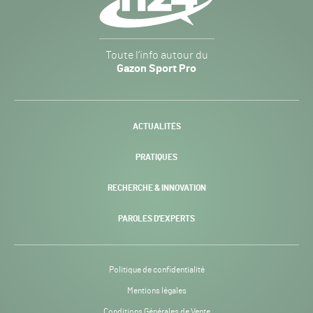
Gazon
Toute l’info autour du
Sport
Gazon Sport Pro
Pro
H24
-
ACTUALITÉS
PRATIQUES
RECHERCHE & INNOVATION
PAROLES D’EXPERTS
Politique de confidentialité
Mentions légales
Conditions Générales de Vente