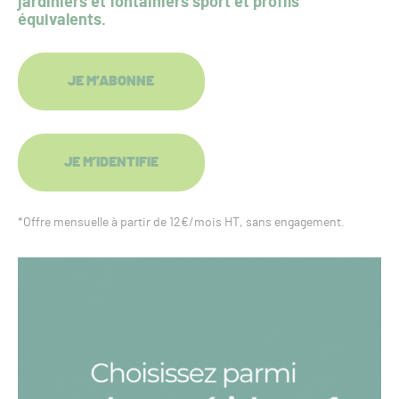
jardiniers et fontainiers sport et profils
équivalents.
JE M’ABONNE
JE M’IDENTIFIE
*Offre mensuelle à partir de 12€/mois HT, sans engagement.