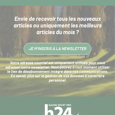
Envie de recevoir tous les nouveaux
articles
ou uniquement les meilleurs
articles du mois ?
JE M’INSCRIS À LA NEWSLETTER
Votre adresse courriel est uniquement utilisée pour vous
adresser notre newsletter. Vous pouvez à tout moment utiliser
le lien de désabonnement intégré dans nos communications.
En savoir plus sur la
gestion de vos données à caractère
personnel
.
Navigation
secondaire