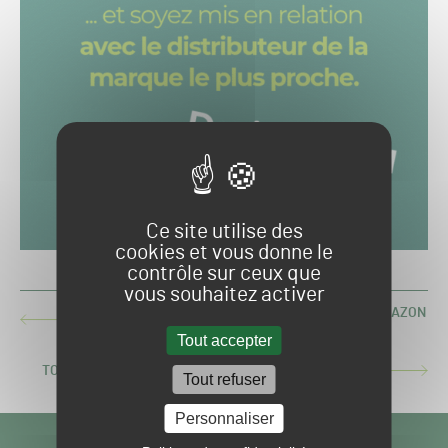
Ce site utilise des
cookies et vous donne le
contrôle sur ceux que
vous souhaitez activer
ROBOTS DE TONTE : IMPACTS SUR LA QUALITÉ DU GAZON
ARTICLE
(1/2)
Tout accepter
PRÉCÉDENT :
TOOPI ORGANICS : DE L’URINE COMME BIOSTIMULANT
ARTICLE
Tout refuser
SUIVANT :
Personnaliser