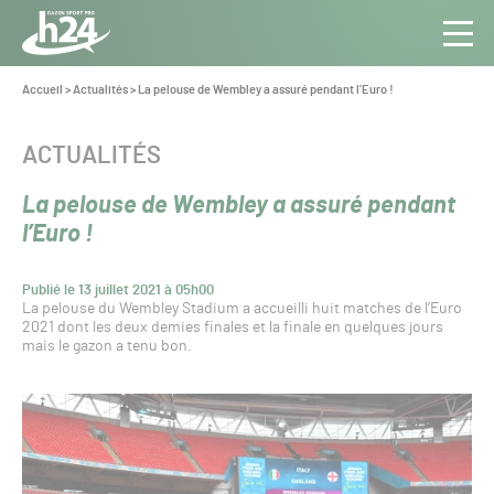
Panneau de gestion des cookies
Aller au contenu
Aller à la navigation
Toute
Navig
l’info
Vous
Accueil
>
Actualités
>
La pelouse de Wembley a assuré pendant l’Euro !
êtes
du Gazon
ici :
Sport
CATÉGORIE :
ACTUALITÉS
Pro
La pelouse de Wembley a assuré pendant
l’Euro !
Publié le 13 juillet 2021 à 05h00
La pelouse du Wembley Stadium a accueilli huit matches de l’Euro
2021 dont les deux demies finales et la finale en quelques jours
mais le gazon a tenu bon.