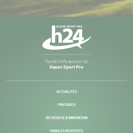
Navigation
secondaire
Gazon
Toute l’info autour du
Sport
Gazon Sport Pro
Pro
H24
-
ACTUALITÉS
PRATIQUES
RECHERCHE & INNOVATION
PAROLES D’EXPERTS