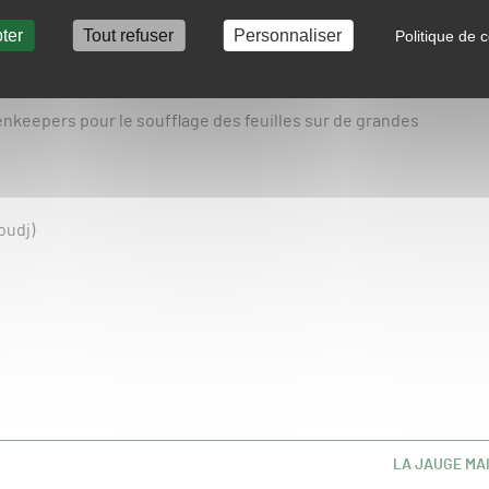
ous présente le souffleur thermique BR 800, qui en plus
prédécesseur, le BR 700, propose de nouvelles
ter
Tout refuser
Personnaliser
Politique de c
dominaleet dorsale, système de marche/arrêt au dos,
ur sanglé).
nkeepers pour le soufflage des feuilles sur de grandes
oudj)
LA JAUGE MA
ARTICLE
SUIVANT :