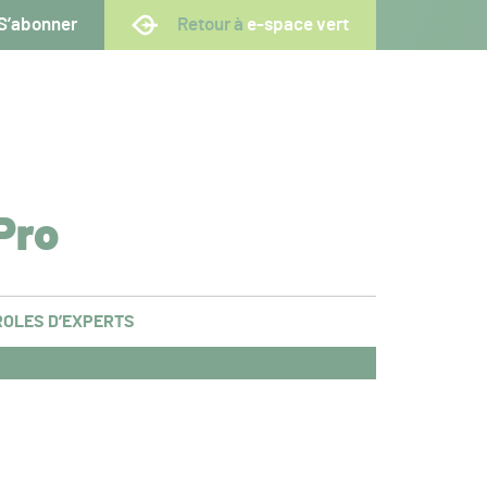
S’abonner
Retour à
e-space vert
Pro
OLES D’EXPERTS