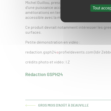
Michel Guillou, prescripteur chez Stihl France, n
d’une puissance accrue (41 N) par rapport à son 
Tout accep
améliorations en termes d’ergonomie (sangles ab
accessible avec la main gauche une fois le souffle
Ce produit devrait notamment intéresser les gree
surfaces.
Petite démonstration en vidéo :
redaction.gsph24
profieldevents.com (Idir Zebb
crédits photo et vidéo: I.Z
Rédaction GSPH24
GROS MOIS D'AOÛT À DEAUVILLE
ARTICLE
PRÉCÉDENT :