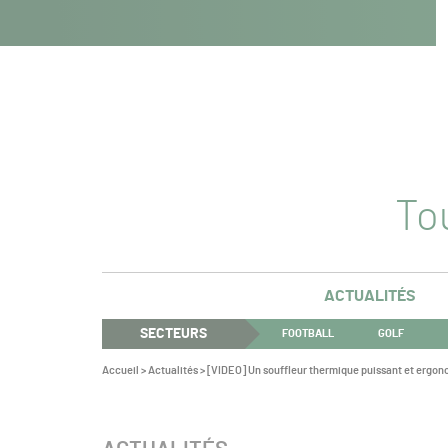
Navigation
Panneau de gestion des cookies
Aller au contenu
Aller à la navigation
principale
Tou
ACTUALITÉS
SECTEURS
FOOTBALL
GOLF
Vous
Accueil
>
Actualités
>
[VIDEO] Un souffleur thermique puissant et ergo
êtes
ici :