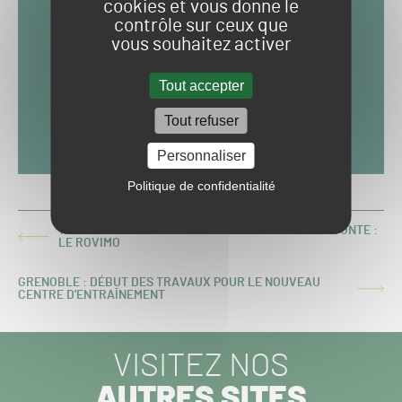
cookies et vous donne le
contrôle sur ceux que
vous souhaitez activer
Tout accepter
Tout refuser
Personnaliser
Politique de confidentialité
WESSEX ANNONCE LA SORTIE DE SON ROBOT DE TONTE :
ARTICLE
LE ROVIMO
PRÉCÉDENT :
GRENOBLE : DÉBUT DES TRAVAUX POUR LE NOUVEAU
ARTICLE
CENTRE D'ENTRAÎNEMENT
SUIVANT :
VISITEZ NOS
AUTRES SITES