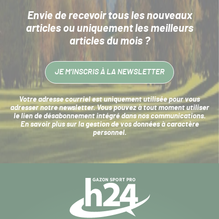
Envie de recevoir tous les nouveaux
articles
ou uniquement les meilleurs
articles du mois ?
JE M’INSCRIS À LA NEWSLETTER
Votre adresse courriel est uniquement utilisée pour vous
adresser notre newsletter. Vous pouvez à tout moment utiliser
le lien de désabonnement intégré dans nos communications.
En savoir plus sur la
gestion de vos données à caractère
personnel
.
Navigation
secondaire