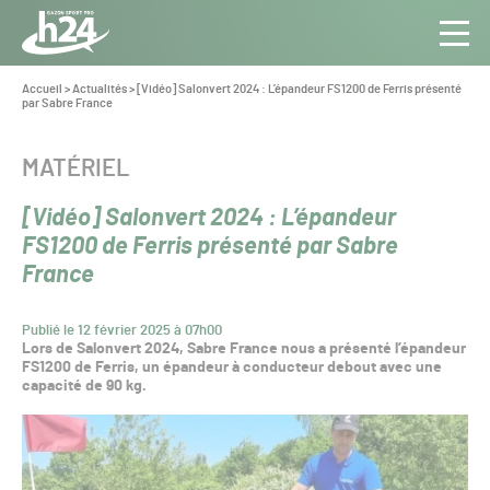
Panneau de gestion des cookies
Aller au contenu
Aller à la navigation
Toute
Navig
l’info
Vous
Accueil
>
Actualités
>
[Vidéo] Salonvert 2024 : L’épandeur FS1200 de Ferris présenté
êtes
par Sabre France
du Gazon
ici :
Sport
Pro
CATÉGORIE :
MATÉRIEL
[Vidéo] Salonvert 2024 : L’épandeur
FS1200 de Ferris présenté par Sabre
France
Publié le 12 février 2025 à 07h00
Lors de Salonvert 2024, Sabre France nous a présenté l’épandeur
FS1200 de Ferris, un épandeur à conducteur debout avec une
capacité de 90 kg.