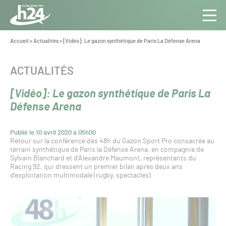
Panneau de gestion des cookies
Aller au contenu
Aller à la navigation
Toute
Navig
l’info
Vous
Accueil
>
Actualités
>
[Vidéo]: Le gazon synthétique de Paris La Défense Arena
êtes
du Gazon
ici :
Sport
CATÉGORIE :
ACTUALITÉS
Pro
[Vidéo]: Le gazon synthétique de Paris La
Défense Arena
Publié le 10 avril 2020 à 05h00
Retour sur la conférence des 48h du Gazon Sport Pro consacrée au
terrain synthétique de Paris la Défense Arena, en compagnie de
Sylvain Blanchard et d’Alexandre Maumont, représentants du
Racing 92, qui dressent un premier bilan après deux ans
d’exploitation multimodale (rugby, spectacles).