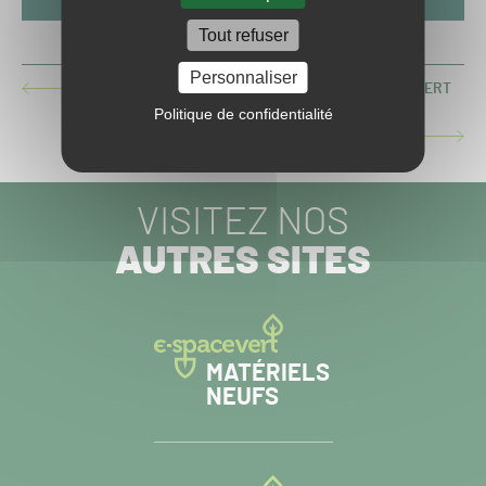
Tout refuser
Personnaliser
UN WEBINAR SUR LES BIOSTIMULANTS COMPO EXPERT
ARTICLE
PRÉCÉDENT :
Politique de confidentialité
CARNETS DE CONFINEMENT – EPISODE 1
ARTICLE
SUIVANT :
VISITEZ NOS
AUTRES SITES
MATÉRIELS
NEUFS