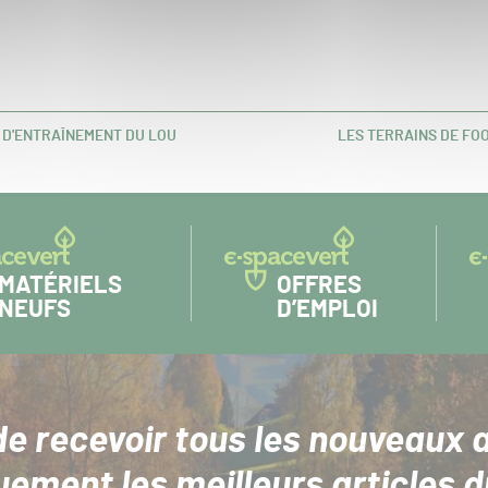
 D'ENTRAÎNEMENT DU LOU
LES TERRAINS DE FO
ARTICLE
SUIVANT :
MATÉRIELS
OFFRES
NEUFS
D’EMPLOI
de recevoir tous les nouveaux a
uement les meilleurs articles d