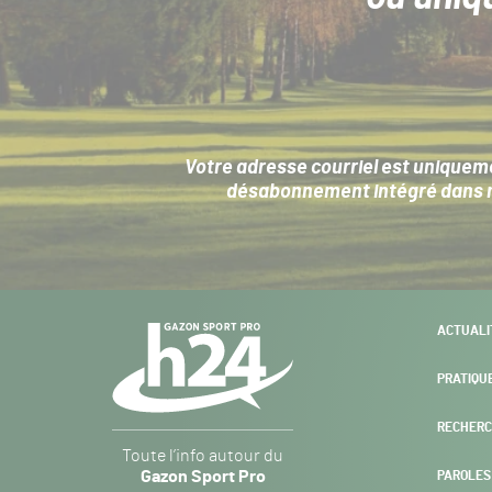
Votre adresse courriel est uniqueme
désabonnement intégré dans no
Navigation
ACTUALI
secondaire
PRATIQU
RECHERC
Gazon
Toute l’info autour du
Sport
Gazon Sport Pro
PAROLES
Pro