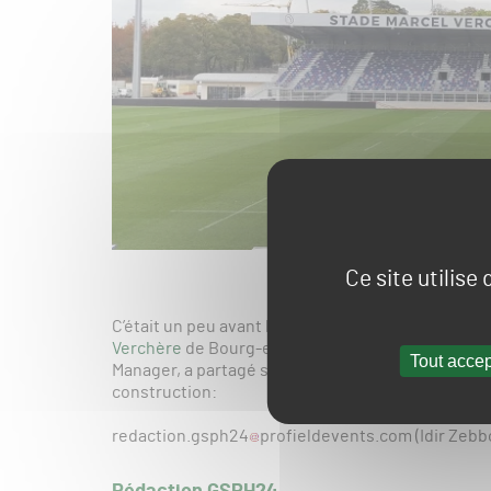
Ce site utilise
C’était un peu avant la période de confinement su
Verchère
de Bourg-en-Bresse, dispose désormais 
Tout accep
Manager, a partagé sur
son profil LinkedIn
une vid
construction:
redaction.gsph24
profieldevents.com (Idir Zebb