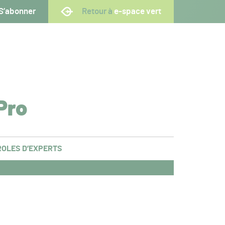
S’abonner
Retour à
e-space vert
Pro
OLES D’EXPERTS