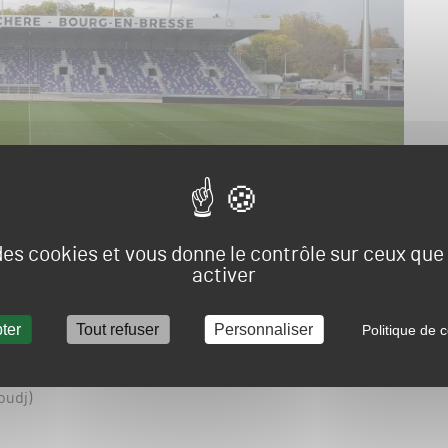
 des cookies et vous donne le contrôle sur ceux qu
activer
ite à la pandémie de Coronavirus: le
Stade Marcel-
d’une tribune sud étendue. Yannick Jourdain, le Stadium
ter
Tout refuser
Personnaliser
Politique de c
éo timelapse de l’édification de cette tribune en
oudj)