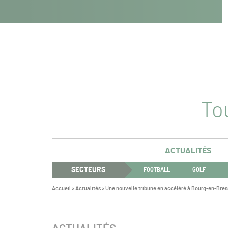
Navigation
Panneau de gestion des cookies
Aller au contenu
Aller à la navigation
principale
Tou
ACTUALITÉS
SECTEURS
FOOTBALL
GOLF
Vous
Accueil
>
Actualités
>
Une nouvelle tribune en accéléré à Bourg-en-Bres
êtes
ici :