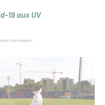
id-19 aux UV
n grand club espagnol…