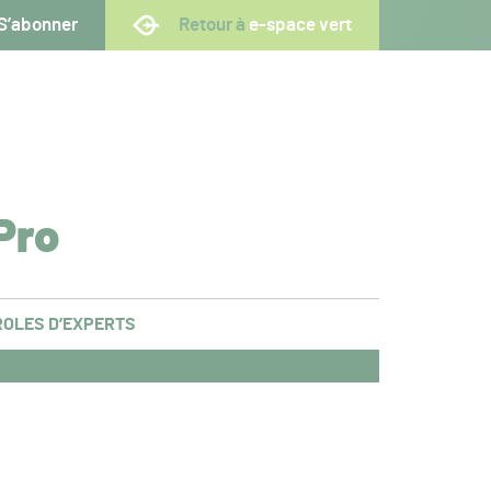
S’abonner
Retour à
e-space vert
Pro
OLES D’EXPERTS