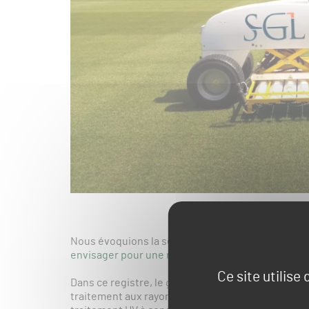
Nous évoquions la semaine dernière la situation d
envisager pour une reprise de la Liga
dans de bonn
Ce site utilise
Dans ce registre, le
groundsman
du FC Barcelone, O
traitement aux rayons UV. Invité à livrer son témoi