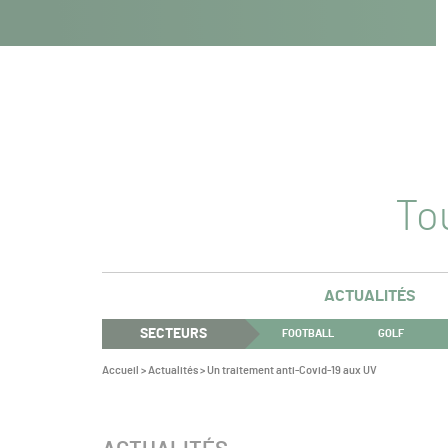
Navigation
Panneau de gestion des cookies
Aller au contenu
Aller à la navigation
principale
Tou
ACTUALITÉS
SECTEURS
FOOTBALL
GOLF
Vous
Accueil
>
Actualités
>
Un traitement anti-Covid-19 aux UV
êtes
ici :