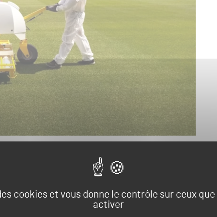
u football espagnol et les
précautions sanitaires à
es conditions de sécurité sanitaire.
 des cookies et vous donne le contrôle sur ceux qu
ctavi Creus, a opté pour une solution radicale : le
activer
gnage quant à son utilisation de l’
UV-C 180
, machine de