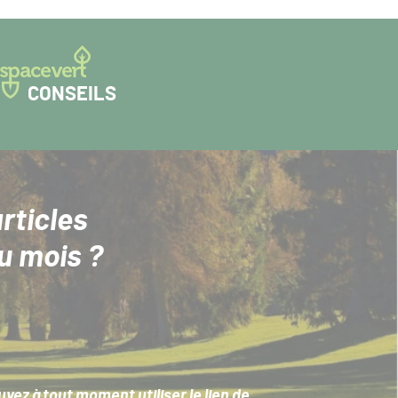
CONSEILS
rticles
u mois ?
ez à tout moment utiliser le lien de