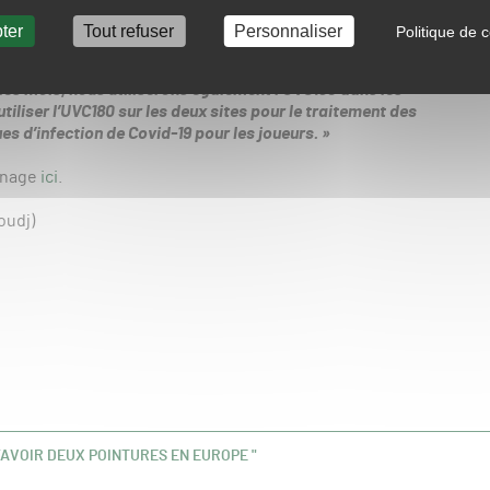
e son fabricant, SGL, Octavi Creus indique qu’il utilise cet
entuelle présence du Covid-19 :
ter
Tout refuser
Personnaliser
Politique de c
quement dans le stade. Mais maintenant que les joueurs ont
 des mois, nous utiliserons également l’UVC180 dans les
tiliser l’UVC180 sur les deux sites pour le traitement des
es d’infection de Covid-19 pour les joueurs. »
ignage
ici
.
oudj)
’AVOIR DEUX POINTURES EN EUROPE "