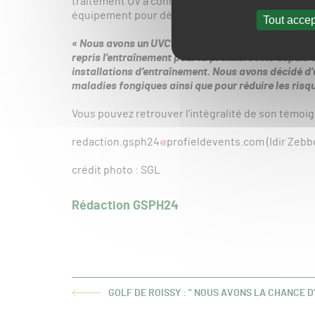
traitement UV à conducteur marchant, sur le site d
équipement pour désinfecter ses gazons d’une év
Tout accep
« Nous avons un UVC180 qui devait être utilisé uni
repris l’entraînement pour la première fois depuis
installations d’entraînement. Nous avons décidé d’u
maladies fongiques ainsi que pour réduire les risqu
Vous pouvez retrouver l’intégralité de son témo
redaction.gsph24
profieldevents.com (Idir Zebb
crédit photo : SGL
Rédaction GSPH24
GOLF DE ROISSY : " NOUS AVONS LA CHANCE D
ARTICLE
PRÉCÉDENT :