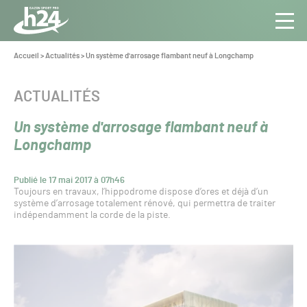
Panneau de gestion des cookies
Aller au contenu
Aller à la navigation
Toute
Navig
l’info
Vous
Accueil
>
Actualités
>
Un système d'arrosage flambant neuf à Longchamp
êtes
du Gazon
ici :
Sport
CATÉGORIE :
ACTUALITÉS
Pro
Un système d'arrosage flambant neuf à
Longchamp
Publié le 17 mai 2017 à 07h46
Toujours en travaux, l’hippodrome dispose d’ores et déjà d’un
système d’arrosage totalement rénové, qui permettra de traiter
indépendamment la corde de la piste.