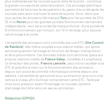
plus malmenée par les courses que le reste de la piste – constitue
la grande nouveauté de cette rénovation. Cet arrosage spécifique
permettra de favoriser la récupération du gazon à la corde après les
courses sans avoir à arroser le reste de la piste. Ainsi, alors que
tous autres les arroseurs (de marque
Toro
pour les portées de 20 à
32 m et
Perrot
pour les grandes portées) fonctionnent de manière
indépendante, ceux de la corde (de marque Hunter, d’une portée de
8 m) fonctionnement par tronçon, sur 10 m de large, pour assurer
cet arrosage à la corde.
L’ensemble des arroseurs sont contrôlés par une GTC (
Site Control
de Rainbird
), elle-même couplée à une station météo, qui ajuste
automatiquement l’arrosage en fonction de l’évapo-transpiration
et de la pluviométrie. Ces données météo sont enrichies grâce aux
propres stations météo de
France Galop
, installées à Longchamp.
Le directeur des pistes,
Francis Lamotte
, peut à loisir accéder à sa
GTC et prendre la main sur le fonctionnement des arroseurs,
depuis son poste de contrôle informatique comme depuis une
tablette. L’ensemble du personnel sous sa direction aura suivi une
remise à niveau afin d’utiliser correctement cette GTC. Testé par
mise sous pression avant l’hivernage, le nouveau système
d’arrosage doit être remis en eau au printemps.
Rédaction GSPH24