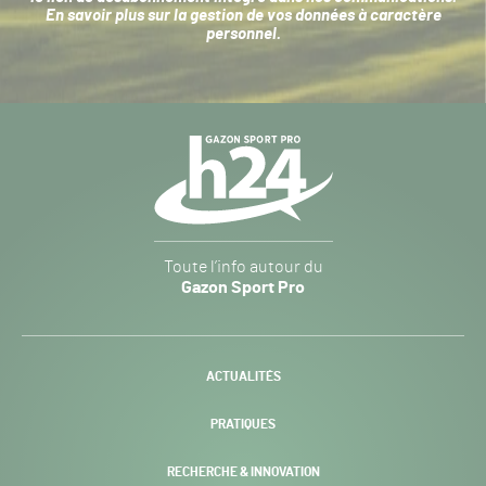
En savoir plus sur la
gestion de vos données à caractère
personnel
.
Navigation
secondaire
Gazon
Toute l’info autour du
Sport
Gazon Sport Pro
Pro
H24
-
ACTUALITÉS
PRATIQUES
RECHERCHE & INNOVATION