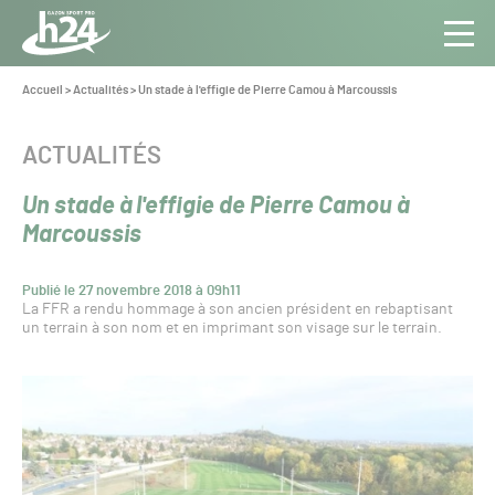
Panneau de gestion des cookies
Aller au contenu
Aller à la navigation
Toute
Navig
l’info
Vous
Accueil
>
Actualités
>
Un stade à l'effigie de Pierre Camou à Marcoussis
êtes
du Gazon
ici :
Sport
CATÉGORIE :
ACTUALITÉS
Pro
Un stade à l'effigie de Pierre Camou à
Marcoussis
Publié le 27 novembre 2018 à 09h11
La FFR a rendu hommage à son ancien président en rebaptisant
un terrain à son nom et en imprimant son visage sur le terrain.