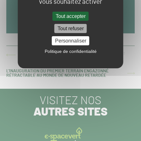
vous souhaitez activer
Tout accepter
Tout refuser
Personnaliser
Politique de confidentialité
CHAMPIONNAT DE FRANCE DES PELOUSES 2018-2019 :
ARTICLE
13ÈME JOURNÉE DE LIGUE 1
PRÉCÉDENT :
L'INAUGURATION DU PREMIER TERRAIN ENGAZONNÉ
ARTICLE
RÉTRACTABLE AU MONDE DE NOUVEAU RETARDÉE
SUIVANT :
VISITEZ NOS
AUTRES SITES