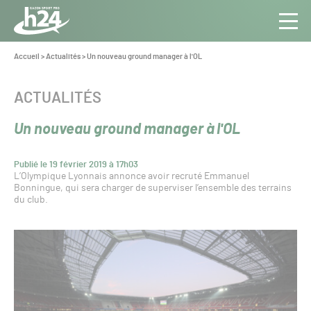
Panneau de gestion des cookies
Aller au contenu
Aller à la navigation
Toute
Navig
l’info
Vous
Accueil
>
Actualités
>
Un nouveau ground manager à l'OL
êtes
du Gazon
ici :
Sport
CATÉGORIE :
ACTUALITÉS
Pro
Un nouveau ground manager à l'OL
Publié le 19 février 2019 à 17h03
L’Olympique Lyonnais annonce avoir recruté Emmanuel
Bonningue, qui sera charger de superviser l’ensemble des terrains
du club.