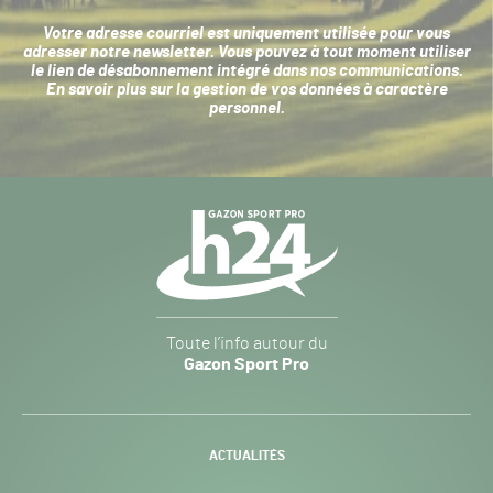
Votre adresse courriel est uniquement utilisée pour vous
adresser notre newsletter. Vous pouvez à tout moment utiliser
le lien de désabonnement intégré dans nos communications.
En savoir plus sur la
gestion de vos données à caractère
personnel
.
Navigation
secondaire
Gazon
Toute l’info autour du
Sport
Gazon Sport Pro
Pro
H24
-
ACTUALITÉS