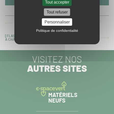
Tout accepter
Tout refuser
CHAMPIONNAT DE FRANCE DES PELOUSES 2018-2019 :
Personnaliser
ARTICLE
23ÈME JOURNÉE DE LIGUE 2
PRÉCÉDENT :
Politique de confidentialité
[FLASH] LA FINALE DE COUPE DE FRANCE FÉMININES 2019
ARTICLE
À CHÂTEAUROUX
SUIVANT :
VISITEZ NOS
AUTRES SITES
MATÉRIELS
NEUFS