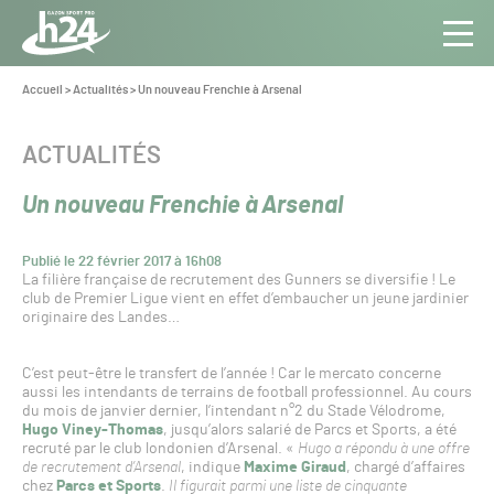
Panneau de gestion des cookies
Aller au contenu
Aller à la navigation
Toute
Navig
l’info
Vous
Accueil
>
Actualités
>
Un nouveau Frenchie à Arsenal
êtes
du Gazon
ici :
Sport
CATÉGORIE :
ACTUALITÉS
Pro
Un nouveau Frenchie à Arsenal
Publié le 22 février 2017 à 16h08
La filière française de recrutement des Gunners se diversifie ! Le
club de Premier Ligue vient en effet d’embaucher un jeune jardinier
originaire des Landes…
C’est peut-être le transfert de l’année ! Car le mercato concerne
aussi les intendants de terrains de football professionnel. Au cours
du mois de janvier dernier, l’intendant n°2 du Stade Vélodrome,
Hugo Viney-Thomas
, jusqu’alors salarié de Parcs et Sports, a été
recruté par le club londonien d’Arsenal. «
Hugo a répondu à une offre
de recrutement d’Arsenal
, indique
Maxime Giraud
, chargé d’affaires
chez
Parcs et Sports
.
Il figurait parmi une liste de cinquante