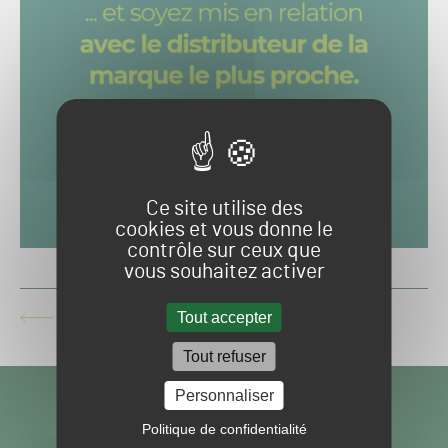
Ce site utilise des
cookies et vous donne le
contrôle sur ceux que
vous souhaitez activer
« DU GAZON PROFESSIONNEL, POUR LES AMATEURS
Tout accepter
ARTICLE
COMME LES PROS ! »
PRÉCÉDENT :
Tout refuser
VISITEZ NOS
Personnaliser
Politique de confidentialité
AUTRES SITES