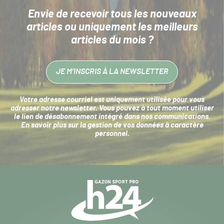
Envie de recevoir tous les nouveaux
articles
ou uniquement les meilleurs
articles du mois ?
JE M’INSCRIS À LA NEWSLETTER
Votre adresse courriel est uniquement utilisée pour vous
adresser notre newsletter. Vous pouvez à tout moment utiliser
le lien de désabonnement intégré dans nos communications.
En savoir plus sur la
gestion de vos données à caractère
personnel
.
Navigation
secondaire