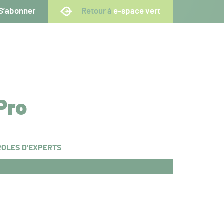
S’abonner
Retour à
e-space vert
Pro
OLES D’EXPERTS