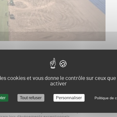
tade olympique de la ville, un show qui a ravi les allemands
tien du gazon. En effet, la pelouse du Hertha Berlin n’a
 or Without You » et de leurs fans. Montant des dommages
roupe a été obligé de participer aux frais de rénovationen
 des cookies et vous donne le contrôle sur ceux qu
activer
atch doit s’ydérouler entre Hertha Berlin et Liverpool le 29
 précisé : »
Le terrain sera en parfait état pour la rencontre.
 un jour avant le match
. » La société Peiffera deposé une
ter
Tout refuser
Personnaliser
Politique de c
 voir sur levisuelqui illustrecet article.
ion des calendriers des stades. Les professionnels
t faire face aux dommages causés par les sportifs mais
errain lors d’événements exceptionnels.