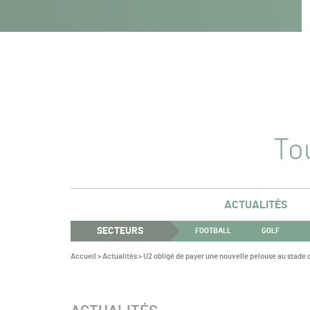
Navigation
Panneau de gestion des cookies
Aller au contenu
Aller à la navigation
principale
Tou
ACTUALITÉS
SECTEURS
FOOTBALL
GOLF
Vous
Accueil
>
Actualités
>
U2 obligé de payer une nouvelle pelouse au stade 
êtes
ici :