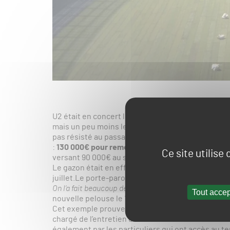
U2 était en concert le 12 juillet à Berlin dans le s
mais un peu moins les intendants chargé de l’entre
pas résisté au passage des interprètes de « With
:
130 000€ pour remettre le terrain en état
! Le g
Ce site utilise
versant 90 000€ au stade.
Le gazon était en effet impraticable alors qu’un m
juillet.Le porte-parole du stade Christoph Meyer a
On l’a fait beaucoup de fois, parfois même seulement
Tout accep
nouvelle pelouse le 19 juillet comme vous pouvez le
Cet exemple prouve bien la complexité de la gest
chargé de l’entretien doivent ainsi non seulemen
également par les particuliers qui ont accès au t