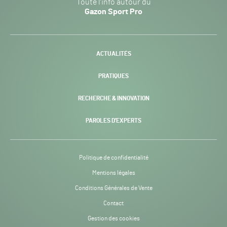
Toute l’info autour du
Sport
Gazon Sport Pro
Pro
H24
-
ACTUALITÉS
PRATIQUES
RECHERCHE & INNOVATION
PAROLES D’EXPERTS
Politique de confidentialité
Mentions légales
Conditions Générales de Vente
Contact
Gestion des cookies