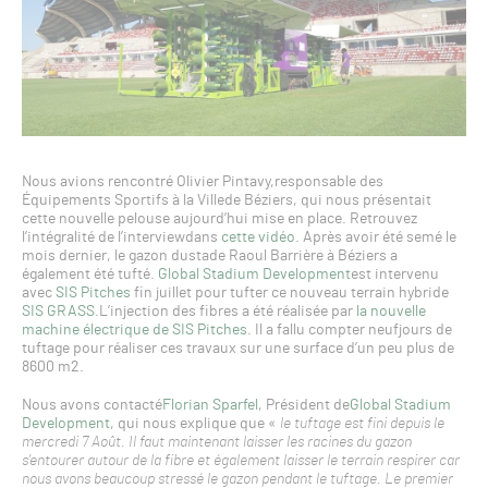
Nous avions rencontré Olivier Pintavy,responsable des
Équipements Sportifs à la Villede Béziers, qui nous présentait
cette nouvelle pelouse aujourd’hui mise en place. Retrouvez
l’intégralité de l’interviewdans
cette vidéo
. Après avoir été semé le
mois dernier, le gazon dustade Raoul Barrière à Béziers a
également été tufté.
Global Stadium Development
est intervenu
avec
SIS Pitches
fin juillet pour tufter ce nouveau terrain hybride
SIS GRASS
.L’injection des fibres a été réalisée par
la nouvelle
machine électrique de SIS Pitches
. Il a fallu compter neufjours de
tuftage pour réaliser ces travaux sur une surface d’un peu plus de
8600 m2.
Nous avons contacté
Florian Sparfel
, Président de
Global Stadium
Development
, qui nous explique que «
le tuftage est fini depuis le
mercredi 7 Août. Il faut maintenant laisser les racines du gazon
s’entourer autour de la fibre et également laisser le terrain respirer car
nous avons beaucoup stressé le gazon pendant le tuftage
. Le premier