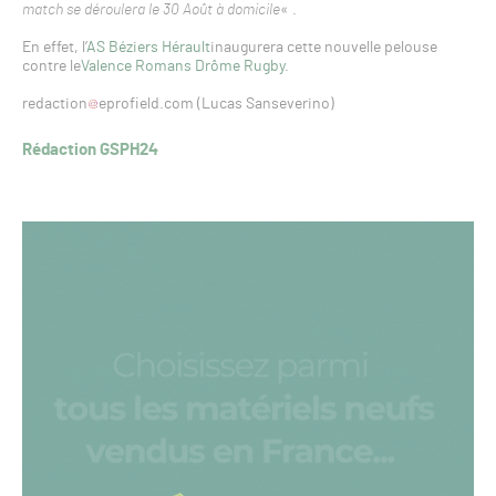
match se déroulera le 30 Août à domicile
« .
En effet, l’
AS Béziers Hérault
inaugurera cette nouvelle pelouse
contre le
Valence Romans Drôme Rugby
.
redaction
eprofield.com (Lucas Sanseverino)
Rédaction GSPH24