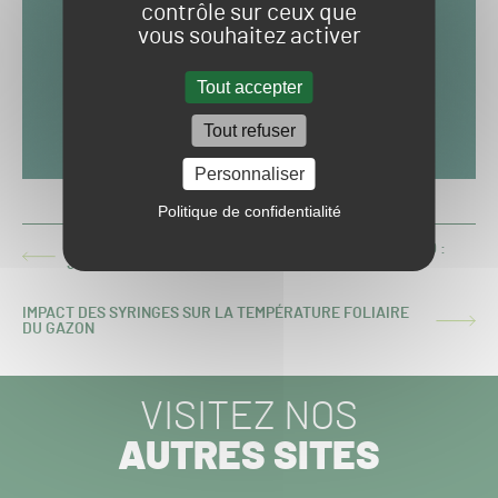
contrôle sur ceux que
vous souhaitez activer
Tout accepter
Tout refuser
Personnaliser
Politique de confidentialité
CHAMPIONNAT DE FRANCE DES PELOUSES 2019-2020 :
ARTICLE
3ÈME JOURNÉE DE LIGUE 2
PRÉCÉDENT :
IMPACT DES SYRINGES SUR LA TEMPÉRATURE FOLIAIRE
ARTICLE
DU GAZON
SUIVANT :
VISITEZ NOS
AUTRES SITES