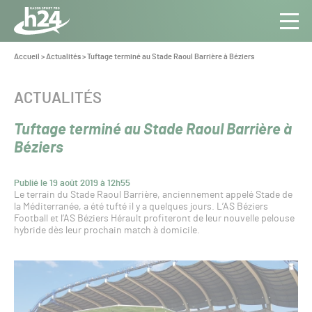
Panneau de gestion des cookies
Aller au contenu
Aller à la navigation
Toute
Navig
l’info
Vous
Accueil
>
Actualités
>
Tuftage terminé au Stade Raoul Barrière à Béziers
êtes
du Gazon
ici :
Sport
CATÉGORIE :
ACTUALITÉS
Pro
Tuftage terminé au Stade Raoul Barrière à
Béziers
Publié le 19 août 2019 à 12h55
Le terrain du Stade Raoul Barrière, anciennement appelé Stade de
la Méditerranée, a été tufté il y a quelques jours. L’AS Béziers
Football et l’AS Béziers Hérault profiteront de leur nouvelle pelouse
hybride dès leur prochain match à domicile.