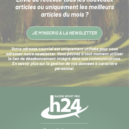
articles
ou uniquement les meilleurs
articles du mois ?
JE M’INSCRIS À LA NEWSLETTER
Votre adresse courriel est uniquement utilisée pour vous
adresser notre newsletter. Vous pouvez à tout moment utiliser
le lien de désabonnement intégré dans nos communications.
En savoir plus sur la
gestion de vos données à caractère
personnel
.
Navigation
secondaire
Gazon