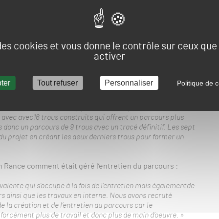
ance
, le directeur du parcours en co-gestion avec son père
 des cookies et vous donne le contrôle sur ceux qu
activer
 ont ouverten 2011et 4en 2015 car nous avons eu l’autorisation
ur les zones où l’on avait le droit de construire au départsans
ter
Tout refuser
Personnaliser
Politique de c
u avec de longues marches entre les différents trous, nous
 tordu ». Puis l’ouverture des trous supplémentaires en 2015
nt construit 3 trous supplémentaires qui ouvriront
vec avec16 trous construits qui offrent un parcours plus
donc un parcours de 9 trous avec un tracé définitif. Les sept
 du projet en créant les deux derniers trous pour former un
 Rance comment était géré l’entretien du parcours :
alente qui s’occupe à la fois de l’entretien mais égalementde
rs ainsi que les travaux en interne. Nous avons recruté
 création et de l’entretien du parcours car le
rcément plus de travail et donc plus de main d’oeuvre. »