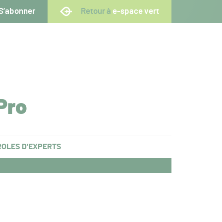
S’abonner
Retour à
e-space vert
Pro
OLES D’EXPERTS