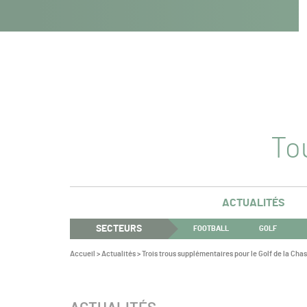
Navigation
Panneau de gestion des cookies
Aller au contenu
Aller à la navigation
principale
Tou
ACTUALITÉS
SECTEURS
FOOTBALL
GOLF
Vous
Accueil
>
Actualités
>
Trois trous supplémentaires pour le Golf de la Ch
êtes
ici :