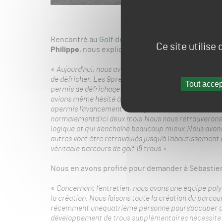
Rencontré au
Golf de la Chassagne
,
Sébastien R
Ce site utilise
Philippe
, nous explique l’avancement du projet.
«
Aujourd’hui, nous avons 13 trous jouables dont 9 qui
de défricher. Les 9premiers trous ont été construits s
Tout accep
permis de défrichage. C’était un parcours très étend
avions même hésité à l’ouvrir car il était vraiment «
apermis l’avancement du projet. Nous avons récemme
normalementd’ici deux mois.Nous nous retrouverons a
logique et qui s’enchaîne beaucoup mieux.Nous avons 
autres vont être retravaillés jusqu’à l’aboutissement
véritable parcours de golf 18 trous ».
Nous en avons profité pour demander à Sébastien
«
Concernant l’entretien, nous avons une équipe polyv
la création. Nous faisons toute la création du parcou
récemment unequatrième personne pours’occuper de la
développement de trous supplémentaires nécessite fo