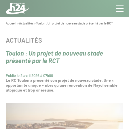
Panneau de gestion des cookies
Aller au contenu
Aller à la navigation
Toute
Navig
l’info
Vous
Accueil
>
Actualités
>
Toulon : Un projet de nouveau stade présenté par le RCT
êtes
du Gazon
ici :
Sport
CATÉGORIE :
ACTUALITÉS
Pro
Toulon : Un projet de nouveau stade
présenté par le RCT
Publié le 2 avril 2026 à 07h00
Le RC Toulon a présenté son projet de nouveau stade. Une «
opportunité unique » alors qu’une rénovation de Mayol semble
utopique et trop onéreuse.