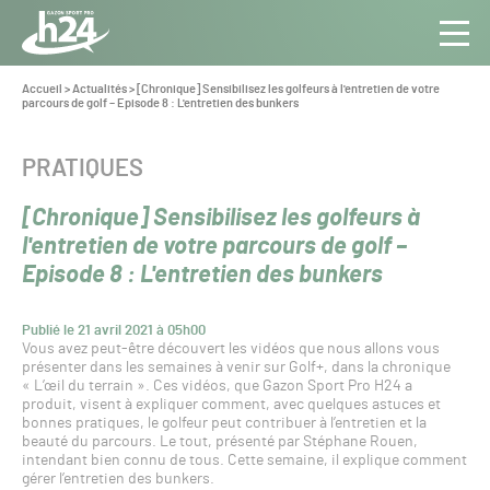
Panneau de gestion des cookies
Aller au contenu
Aller à la navigation
Toute
Navig
l’info
Vous
Accueil
>
Actualités
>
[Chronique] Sensibilisez les golfeurs à l'entretien de votre
êtes
parcours de golf – Episode 8 : L'entretien des bunkers
du Gazon
ici :
Sport
Pro
CATÉGORIE :
PRATIQUES
[Chronique] Sensibilisez les golfeurs à
l'entretien de votre parcours de golf –
Episode 8 : L'entretien des bunkers
Publié le 21 avril 2021 à 05h00
Vous avez peut-être découvert les vidéos que nous allons vous
présenter dans les semaines à venir sur Golf+, dans la chronique
« L’œil du terrain ». Ces vidéos, que Gazon Sport Pro H24 a
produit, visent à expliquer comment, avec quelques astuces et
bonnes pratiques, le golfeur peut contribuer à l’entretien et la
beauté du parcours. Le tout, présenté par Stéphane Rouen,
intendant bien connu de tous. Cette semaine, il explique comment
gérer l’entretien des bunkers.