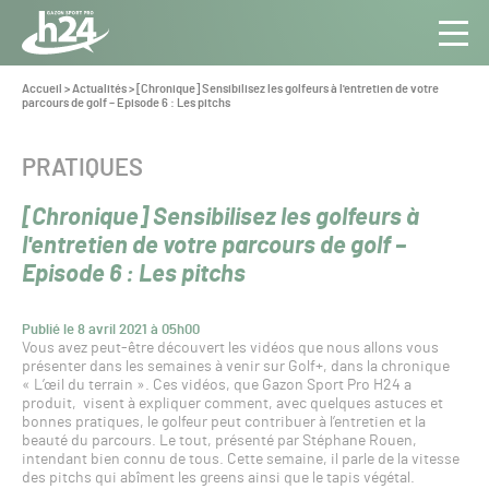
Panneau de gestion des cookies
Aller au contenu
Aller à la navigation
Toute
Navig
l’info
Vous
Accueil
>
Actualités
>
[Chronique] Sensibilisez les golfeurs à l'entretien de votre
êtes
parcours de golf – Episode 6 : Les pitchs
du Gazon
ici :
Sport
Pro
CATÉGORIE :
PRATIQUES
[Chronique] Sensibilisez les golfeurs à
l'entretien de votre parcours de golf –
Episode 6 : Les pitchs
Publié le 8 avril 2021 à 05h00
Vous avez peut-être découvert les vidéos que nous allons vous
présenter dans les semaines à venir sur Golf+, dans la chronique
« L’œil du terrain ». Ces vidéos, que Gazon Sport Pro H24 a
produit, visent à expliquer comment, avec quelques astuces et
bonnes pratiques, le golfeur peut contribuer à l’entretien et la
beauté du parcours. Le tout, présenté par Stéphane Rouen,
intendant bien connu de tous. Cette semaine, il parle de la vitesse
des pitchs qui abîment les greens ainsi que le tapis végétal.