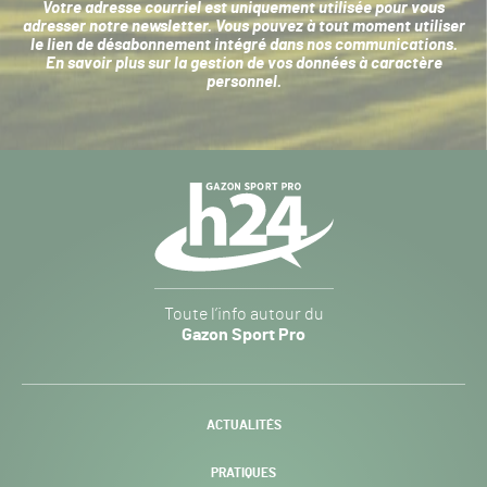
Votre adresse courriel est uniquement utilisée pour vous
adresser notre newsletter. Vous pouvez à tout moment utiliser
le lien de désabonnement intégré dans nos communications.
En savoir plus sur la
gestion de vos données à caractère
personnel
.
Navigation
secondaire
Gazon
Toute l’info autour du
Sport
Gazon Sport Pro
Pro
H24
-
ACTUALITÉS
PRATIQUES