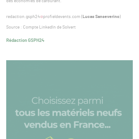
des économies de carburant.
redaction.gsph24
profieldevents.com (
Lucas Sanseverino
)
Source : Compte LinkedIn de Solvert
Rédaction GSPH24