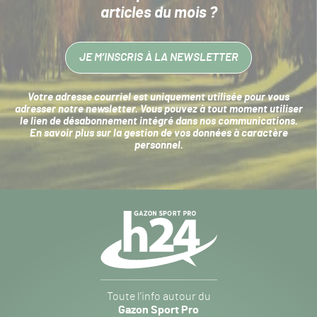
articles du mois ?
JE M’INSCRIS À LA NEWSLETTER
Votre adresse courriel est uniquement utilisée pour vous
adresser notre newsletter. Vous pouvez à tout moment utiliser
le lien de désabonnement intégré dans nos communications.
En savoir plus sur la
gestion de vos données à caractère
personnel
.
Navigation
secondaire
Gazon
Toute l’info autour du
Sport
Gazon Sport Pro
Pro