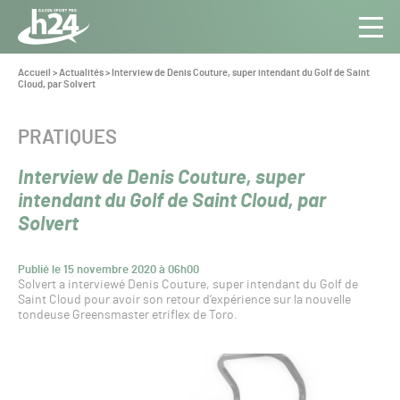
Panneau de gestion des cookies
Aller au contenu
Aller à la navigation
Toute
Navig
l’info
Vous
Accueil
>
Actualités
>
Interview de Denis Couture, super intendant du Golf de Saint
êtes
Cloud, par Solvert
du Gazon
ici :
Sport
Pro
CATÉGORIE :
PRATIQUES
Interview de Denis Couture, super
intendant du Golf de Saint Cloud, par
Solvert
Publié le 15 novembre 2020 à 06h00
Solvert a interviewé Denis Couture, super intendant du Golf de
Saint Cloud pour avoir son retour d’expérience sur la nouvelle
tondeuse Greensmaster etriflex de Toro.