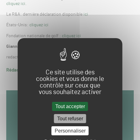
cliquez ici
.
Le R&A: dernière déclaration disponible
ici
États-Unis:
cliquez ici
Fondation nationale de golf :
cliquez ici
Gianni Casini et
The R&A
redaction.gsph24
profieldevents.com (
Lucas Sanseverino
)
Rédaction GSPH24
Ce site utilise des
cookies et vous donne le
contrôle sur ceux que
vous souhaitez activer
Tout accepter
Tout refuser
Personnaliser