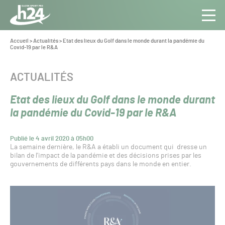
Panneau de gestion des cookies
Aller au contenu
Aller à la navigation
Toute
Navig
l’info
Vous
Accueil
>
Actualités
>
Etat des lieux du Golf dans le monde durant la pandémie du
êtes
Covid-19 par le R&A
du Gazon
ici :
Sport
Pro
CATÉGORIE :
ACTUALITÉS
Etat des lieux du Golf dans le monde durant
la pandémie du Covid-19 par le R&A
Publié le 4 avril 2020 à 05h00
La semaine dernière, le R&A a établi un document qui dresse un
bilan de l’impact de la pandémie et des décisions prises par les
gouvernements de différents pays dans le monde en entier.