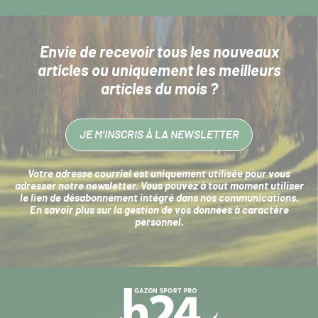
Envie de recevoir tous les nouveaux
articles
ou uniquement les meilleurs
articles du mois ?
JE M’INSCRIS À LA NEWSLETTER
Votre adresse courriel est uniquement utilisée pour vous
adresser notre newsletter. Vous pouvez à tout moment utiliser
le lien de désabonnement intégré dans nos communications.
En savoir plus sur la
gestion de vos données à caractère
personnel
.
Navigation
secondaire