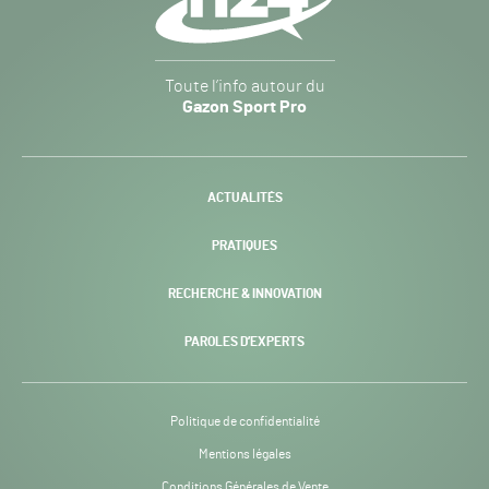
Gazon
Toute l’info autour du
Sport
Gazon Sport Pro
Pro
H24
-
ACTUALITÉS
PRATIQUES
RECHERCHE & INNOVATION
PAROLES D’EXPERTS
Politique de confidentialité
Mentions légales
Conditions Générales de Vente