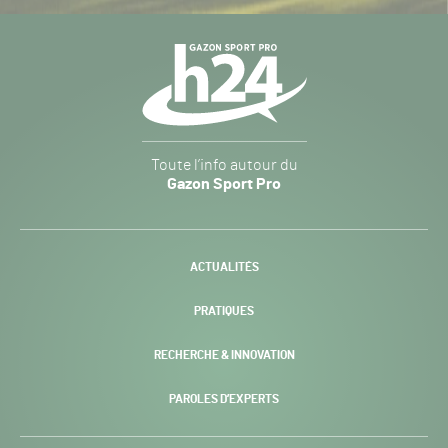
Navigation
secondaire
Gazon
Toute l’info autour du
Sport
Gazon Sport Pro
Pro
H24
-
ACTUALITÉS
PRATIQUES
RECHERCHE & INNOVATION
PAROLES D’EXPERTS