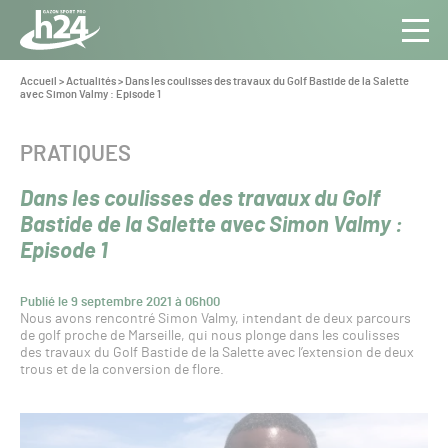
Panneau de gestion des cookies
Aller au contenu
Aller à la navigation
Toute
Navig
l’info
Vous
Accueil
>
Actualités
>
Dans les coulisses des travaux du Golf Bastide de la Salette
êtes
avec Simon Valmy : Episode 1
du Gazon
ici :
Sport
Pro
CATÉGORIE :
PRATIQUES
Dans les coulisses des travaux du Golf
Bastide de la Salette avec Simon Valmy :
Episode 1
Publié le 9 septembre 2021 à 06h00
Nous avons rencontré Simon Valmy, intendant de deux parcours
de golf proche de Marseille, qui nous plonge dans les coulisses
des travaux du Golf Bastide de la Salette avec l’extension de deux
trous et de la conversion de flore.