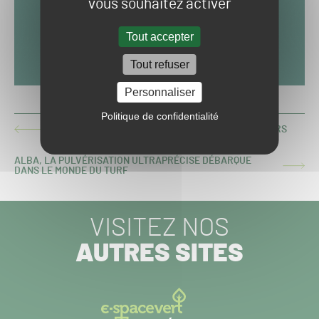
vous souhaitez activer
Tout accepter
Tout refuser
Personnaliser
Politique de confidentialité
SOIL SCOUT LANCE LE PROGRAMME GRANDMASTERS
ARTICLE
PRÉCÉDENT :
ALBA, LA PULVÉRISATION ULTRAPRÉCISE DÉBARQUE
ARTICLE
DANS LE MONDE DU TURF
SUIVANT :
VISITEZ NOS
AUTRES SITES