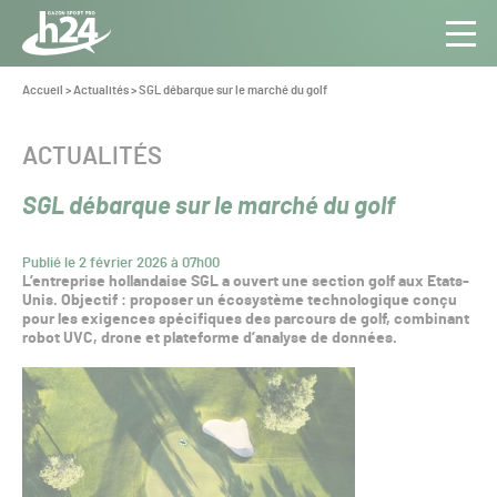
Panneau de gestion des cookies
Aller au contenu
Aller à la navigation
Toute
Navig
l’info
Vous
Accueil
>
Actualités
>
SGL débarque sur le marché du golf
êtes
du Gazon
ici :
Sport
CATÉGORIE :
ACTUALITÉS
Pro
SGL débarque sur le marché du golf
Publié le 2 février 2026 à 07h00
L’entreprise hollandaise SGL a ouvert une section golf aux Etats-
Unis. Objectif : proposer un écosystème technologique conçu
pour les exigences spécifiques des parcours de golf, combinant
robot UVC, drone et plateforme d’analyse de données.