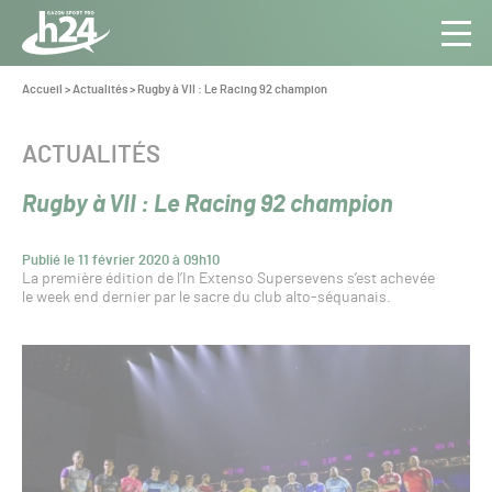
Panneau de gestion des cookies
Aller au contenu
Aller à la navigation
Toute
Navig
l’info
Vous
Accueil
>
Actualités
>
Rugby à VII : Le Racing 92 champion
êtes
du Gazon
ici :
Sport
CATÉGORIE :
ACTUALITÉS
Pro
Rugby à VII : Le Racing 92 champion
Publié le 11 février 2020 à 09h10
La première édition de l’In Extenso Supersevens s’est achevée
le week end dernier par le sacre du club alto-séquanais.