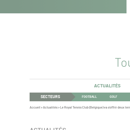
Navigation
Panneau de gestion des cookies
Aller au contenu
Aller à la navigation
principale
Tou
ACTUALITÉS
SECTEURS
FOOTBALL
GOLF
Vous
Accueil
>
Actualités
>
Le Royal Tennis Club (Belgique) va s'offrir deux te
êtes
ici :