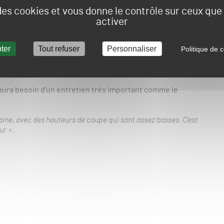
 des cookies et vous donne le contrôle sur ceux qu
 a été réalisé et lecoût avoisine les 15 000 euros. Adrien
xplique comment se sont déroulés ces travaux :
activer
mment de la lave, qui amène de la stabilité mais aussi une
ter
Tout refuser
Personnaliser
Politique de c
nage. Après, on a aussi mis d’autres matières comme du sable
x l’eau qui peut être le meilleur ami du gazon mais aussi son
aura besoin d’un entretien très important comme le
aine, avec des hauteurs de coupe qui sont assez basses. C’est
ur ».