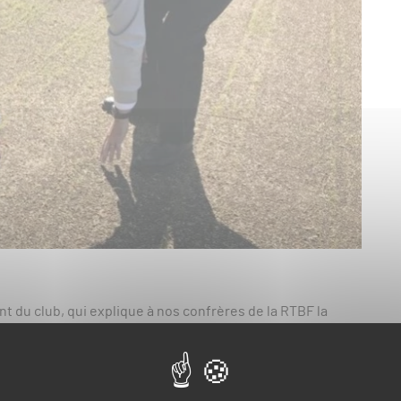
nt du club, qui explique à nos confrères de la RTBF la
une idée un peu farfelue qui s’est transformée en rêve puis en
e ».