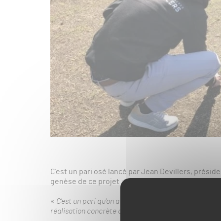
C’est un pari osé lancé par Jean Devillers, préside
genèse de ce projet :
«
C’est un pari qu’on a décidé de relever au départ d’
réalisation concrète que l’on espère vraiment parfait