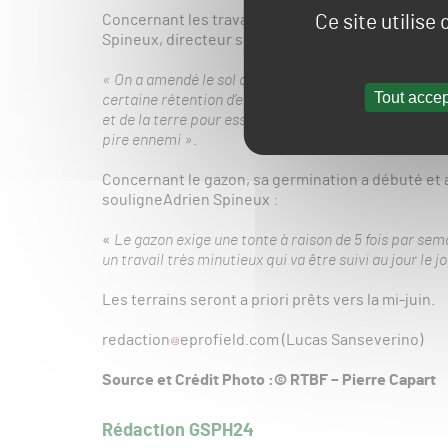
Ce site utilise
Concernant les travaux, un terrassement important
Spineux, directeur sportif et consultant gazon e
« On a amendé le sol avec différents matériaux, nota
Tout accep
certaine rétention d’eau, tout en permettant un drai
et de la terre pour essayer vraiment de gérer au mieu
pire ennemi ».
Concernant le gazon, sa germination a débuté et 
souligneAdrien Spineux :
«
Le gazon exige une tonte à raison de 5 fois par sem
un travail très minutieux qui va être suivi au jour le jo
Les terrains seront a priori prêts vers la mi-juin.
redaction
eprofield.com (Lucas Sanseverino)
Source et Crédit Photo :© RTBF – Pierre Capart
Rédaction GSPH24