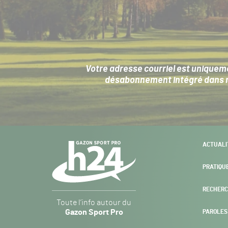
Votre adresse courriel est uniqueme
désabonnement intégré dans no
Navigation
ACTUALI
secondaire
PRATIQU
RECHERC
Gazon
Toute l’info autour du
Sport
Gazon Sport Pro
PAROLES
Pro
H24