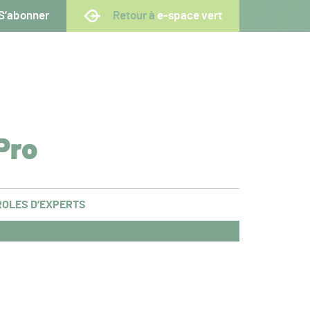
S’abonner
Retour à
e-space vert
Pro
OLES D’EXPERTS