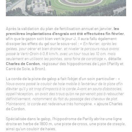
Après la validation du plan de fertilisation annuel en janvier,
les
premières implantations d’engrais ont été effectuées fin février
,
afin que le gazon soit bien vert le jour J. Il aura fallu également
dissiper les effets du gel sur le sous-sol : «
En février, après les
gelées, pour aérer et bien drainer, et niveler le parcours nous avons
passé le Verti-Drain à 0,6 km/h, avec un tour tous les 10 cm, mais
seulement en utilisant les pointes, sans faire de carottage
», détaille
Charles de Cordon
, régisseur des hippodromes de Lyon (Parilly et
Carré de Soie, à Bron).
La corde de la piste de galop a fait l’objet d’un soin particulier : «
Nous avons passé le couloir de haie mobile à l’extérieur de la piste afin
d’éviter qu’il y ait trop d’impacts à la corde.Avant en sauts d’obstacles,
appel/réception, on avait des trous qu’on ne parvenait pas à reboucher
définitivement, notamment du fait du passage des chevaux de plat.
Maintenant, la corde est redevenue très homogène.
» ajoute Charles
de Cordon.
Spécialisée dans le galop, l’hippodrome de Parilly abrite une ligne
droite en herbe de 1800 m, une piste de cross, une piste de
steeple
,
ainsi qu’un couloir de haies.