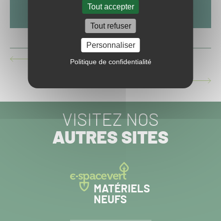
Tout accepter
Tout refuser
Personnaliser
CHANGEMENT DE STANDING À COMPIÈGNE
Politique de confidentialité
ARTICLE
PRÉCÉDENT :
MONDIAL 2023 : LES DOUZE VILLES EN LISTE
ARTICLE
SUIVANT :
VISITEZ NOS
AUTRES SITES
MATÉRIELS
NEUFS