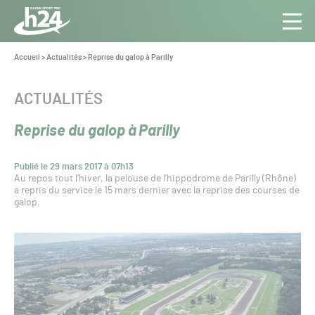
Panneau de gestion des cookies
Aller au contenu
Aller à la navigation
Toute
Navig
l’info
Vous
Accueil
>
Actualités
>
Reprise du galop à Parilly
êtes
du Gazon
ici :
Sport
CATÉGORIE :
ACTUALITÉS
Pro
Reprise du galop à Parilly
Publié le 29 mars 2017 à 07h13
Au repos tout l’hiver, la pelouse de l’hippodrome de Parilly (Rhône)
a repris du service le 15 mars dernier avec la reprise des courses de
galop.