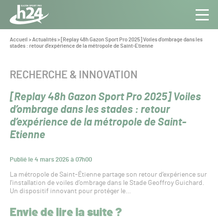
Panneau de gestion des cookies
Aller au contenu
Aller à la navigation
Toute
Navig
l’info
Vous
Accueil
>
Actualités
>
[Replay 48h Gazon Sport Pro 2025] Voiles d’ombrage dans les
êtes
stades : retour d’expérience de la métropole de Saint-Etienne
du Gazon
ici :
Sport
Pro
CATÉGORIE :
RECHERCHE & INNOVATION
[Replay 48h Gazon Sport Pro 2025] Voiles
d’ombrage dans les stades : retour
d’expérience de la métropole de Saint-
Etienne
Publié le 4 mars 2026 à 07h00
La métropole de Saint-Étienne partage son retour d’expérience sur
l’installation de voiles d’ombrage dans le Stade Geoffroy Guichard.
Un dispositif innovant pour protéger le…
Envie de lire la suite ?