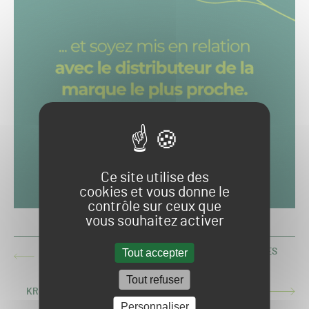
Ce site utilise des
cookies et vous donne le
contrôle sur ceux que
vous souhaitez activer
Tout accepter
L’ESTC ORGANISE UN WEBINAIRE SUR LES NOUVELLES
ARTICLE
NORMES DE REMPLISSAGE
PRÉCÉDENT :
Tout refuser
KRESS LANCE OFFICIELLEMENT SON ROBOT VOYAGER
ARTICLE
SUIVANT :
Personnaliser