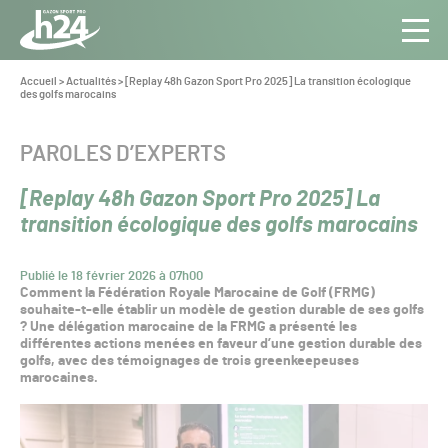
Panneau de gestion des cookies
Aller au contenu
Aller à la navigation
Toute
Navig
l’info
Vous
Accueil
>
Actualités
>
[Replay 48h Gazon Sport Pro 2025] La transition écologique
êtes
des golfs marocains
du Gazon
ici :
Sport
Pro
CATÉGORIE :
PAROLES D’EXPERTS
[Replay 48h Gazon Sport Pro 2025] La
transition écologique des golfs marocains
Publié le 18 février 2026 à 07h00
Comment la Fédération Royale Marocaine de Golf (FRMG)
souhaite-t-elle établir un modèle de gestion durable de ses golfs
? Une délégation marocaine de la FRMG a présenté les
différentes actions menées en faveur d’une gestion durable des
golfs, avec des témoignages de trois greenkeepeuses
marocaines.