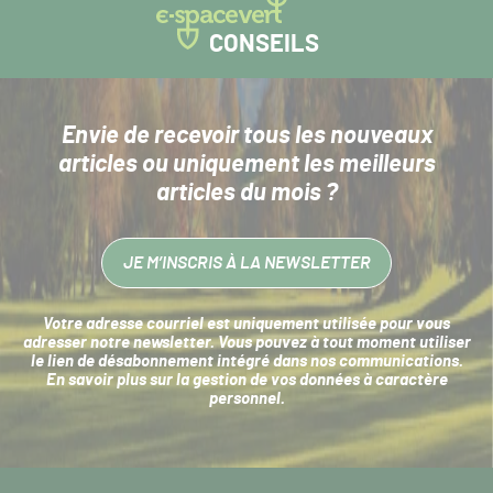
CONSEILS
Envie de recevoir tous les nouveaux
articles
ou uniquement les meilleurs
articles du mois ?
JE M’INSCRIS À LA NEWSLETTER
Votre adresse courriel est uniquement utilisée pour vous
adresser notre newsletter. Vous pouvez à tout moment utiliser
le lien de désabonnement intégré dans nos communications.
En savoir plus sur la
gestion de vos données à caractère
personnel
.