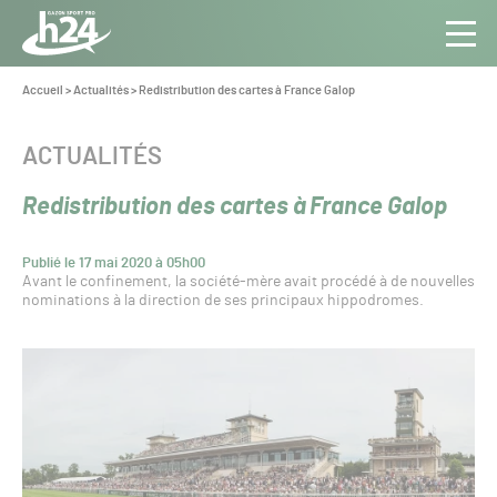
Panneau de gestion des cookies
Aller au contenu
Aller à la navigation
Toute
Navig
l’info
Vous
Accueil
>
Actualités
>
Redistribution des cartes à France Galop
êtes
du Gazon
ici :
Sport
CATÉGORIE :
ACTUALITÉS
Pro
Redistribution des cartes à France Galop
Publié le 17 mai 2020 à 05h00
Avant le confinement, la société-mère avait procédé à de nouvelles
nominations à la direction de ses principaux hippodromes.