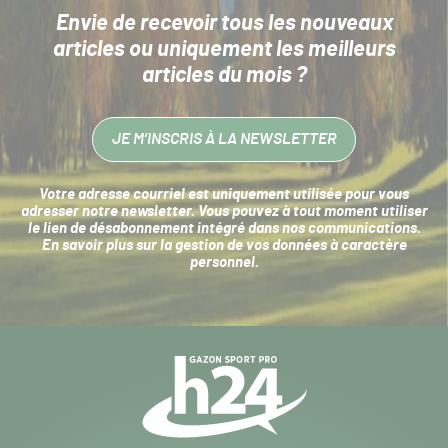
Envie de recevoir tous les nouveaux
articles
ou uniquement les meilleurs
articles du mois ?
JE M’INSCRIS À LA NEWSLETTER
Votre adresse courriel est uniquement utilisée pour vous
adresser notre newsletter. Vous pouvez à tout moment utiliser
le lien de désabonnement intégré dans nos communications.
En savoir plus sur la
gestion de vos données à caractère
personnel
.
Navigation
secondaire