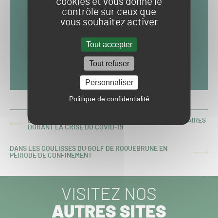
cookies et vous donne le
contrôle sur ceux que
vous souhaitez activer
Tout accepter
Tout refuser
Personnaliser
Politique de confidentialité
LES TERRAINS DE SPORT COMMUNAUX NON-PRIORITAIRES
ARTICLE
DURANT LA CRISE DU COVID-19
PRÉCÉDENT :
DANS LES COULISSES DU GOLF DE ROQUEBRUNE EN
ARTICLE
PÉRIODE DE CONFINEMENT
SUIVANT :
VISITEZ NOS
AUTRES SITES