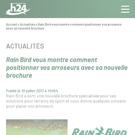
Panneau de gestion des cookies
Aller au contenu
Aller à la navigation
Toute
Navig
l’info
Vous
Accueil
>
Actualités
>
Rain Bird vous montre comment positionner vos arroseurs
êtes
avec sa nouvelle brochure
du Gazon
ici :
Sport
Pro
CATÉGORIE :
ACTUALITÉS
Rain Bird vous montre comment
positionner vos arroseurs avec sa nouvelle
brochure
Publié le 10 juillet 2017 à 14h54
Rain Bird a sorti une nouvelle brochure spécialisée pour ses
solutions pour terrains de sport et vous donne quelques conseils
pour placer vos arroseurs.