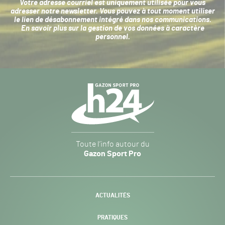
Votre adresse courriel est uniquement utilisée pour vous
adresser notre newsletter. Vous pouvez à tout moment utiliser
le lien de désabonnement intégré dans nos communications.
En savoir plus sur la
gestion de vos données à caractère
personnel
.
Navigation
secondaire
Gazon
Toute l’info autour du
Sport
Gazon Sport Pro
Pro
H24
-
ACTUALITÉS
PRATIQUES