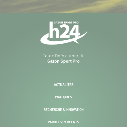
Navigation
secondaire
Gazon
Toute l’info autour du
Sport
Gazon Sport Pro
Pro
H24
-
ACTUALITÉS
PRATIQUES
RECHERCHE & INNOVATION
PAROLES D’EXPERTS