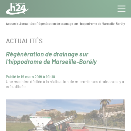
Panneau de gestion des cookies
Aller au contenu
Aller à la navigation
Toute
Navig
l’info
Vous
Accueil
>
Actualités
>
Régénération de drainage sur l'hippodrome de Marseille-Borély
êtes
du Gazon
ici :
Sport
CATÉGORIE :
ACTUALITÉS
Pro
Régénération de drainage sur
l'hippodrome de Marseille-Borély
Publié le 19 mars 2019 à 16h10
Une machine dédiée à la réalisation de micro-fentes drainantes y a
été utilisée.