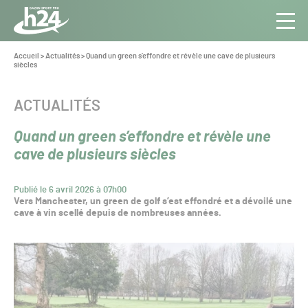
Panneau de gestion des cookies
Aller au contenu
Aller à la navigation
Toute
Navig
l’info
Vous
Accueil
>
Actualités
>
Quand un green s’effondre et révèle une cave de plusieurs
êtes
siècles
du Gazon
ici :
Sport
Pro
CATÉGORIE :
ACTUALITÉS
Quand un green s’effondre et révèle une
cave de plusieurs siècles
Publié le 6 avril 2026 à 07h00
Vers Manchester, un green de golf s’est effondré et a dévoilé une
cave à vin scellé depuis de nombreuses années.