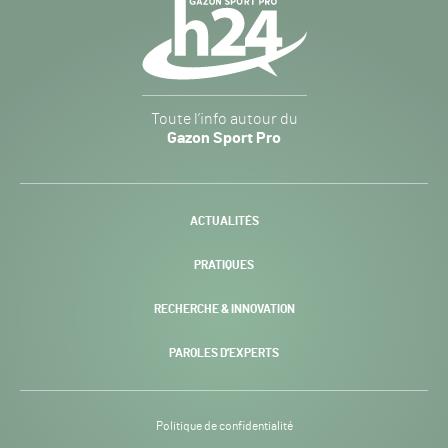
Navigation
secondaire
Gazon
Toute l’info autour du
Sport
Gazon Sport Pro
Pro
H24
-
ACTUALITÉS
PRATIQUES
RECHERCHE & INNOVATION
PAROLES D’EXPERTS
Politique de confidentialité