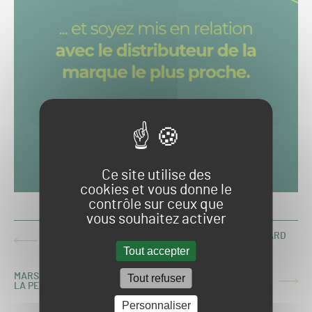
Ce site utilise des
cookies et vous donne le
contrôle sur ceux que
vous souhaitez activer
SAINT-ETIENNE : LA PELOUSE DE GEOFFROY GUICHARD
ARTICLE
EN MODE RUGBY
Tout accepter
PRÉCÉDENT :
MARSEILLE : DES SOLUTIONS DE SECOURS PRÉVUES POUR
Tout refuser
ARTICLE
LA PELOUSE DU VÉLODROME
SUIVANT :
Personnaliser