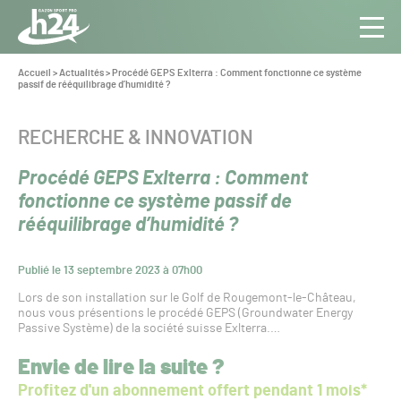
Panneau de gestion des cookies
Aller au contenu
Aller à la navigation
Toute
Navig
l’info
Vous
Accueil
>
Actualités
>
Procédé GEPS Exlterra : Comment fonctionne ce système
êtes
passif de rééquilibrage d’humidité ?
du Gazon
ici :
Sport
Pro
CATÉGORIE :
RECHERCHE & INNOVATION
Procédé GEPS Exlterra : Comment
fonctionne ce système passif de
rééquilibrage d’humidité ?
Publié le 13 septembre 2023 à 07h00
Lors de son installation sur le Golf de Rougemont-le-Château,
nous vous présentions le procédé GEPS (Groundwater Energy
Passive Système) de la société suisse Exlterra.…
Envie de lire la suite ?
Profitez d'un abonnement offert pendant 1 mois*