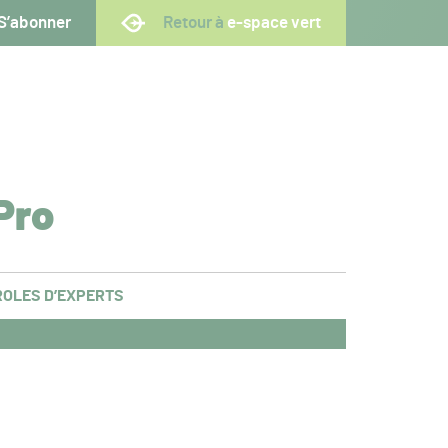
S’abonner
Retour à
e-space vert
Pro
OLES D’EXPERTS