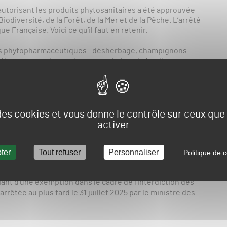
 autorisant les produits phytosanitaires a été approuvée
Biodiversité, de la Forêt, de la Mer et de la Pêche. L’arrêté
ue Française. Voici ce qu’il faut en retenir.
its phytopharmaceutiques : désherbage, champignons
nthosporioses/pyriculariose, maladies du feuillage,
que n’est pour l’instant en mesure de garantir une qualité
 des cookies et vous donne le contrôle sur ceux qu
e de route doit être réalisée avant le 31 juillet 2025 afin
activer
 produits, à l’exception de ceux de biocontrôle, à faible
ue.
ter
Tout refuser
Personnaliser
Politique de c
ant d’une exemption dans le cadre de l’interdiction des
êtée au plus tard le 31 juillet 2025 par le ministre des