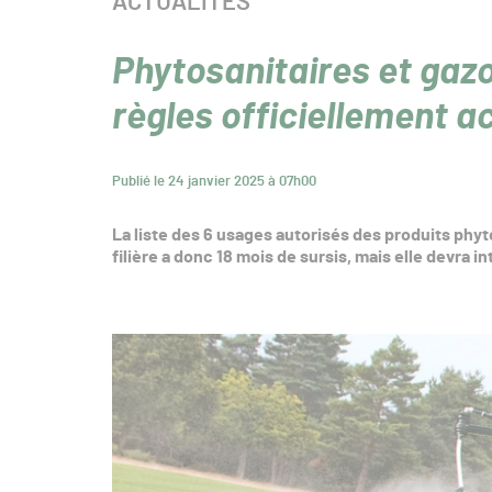
CATÉGORIE :
ACTUALITÉS
Phytosanitaires et gazo
règles officiellement a
Publié le 24 janvier 2025 à 07h00
La liste des 6 usages autorisés des produits phy
filière a donc 18 mois de sursis, mais elle devra i