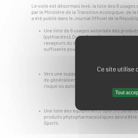
Le voile est désormais levé, la liste des 6 usages
par le Ministère de la Transition écologique, de la 
a été publié dans le Journal Officiel de la Républiq
Une liste de 6 usages autorisés des produ
(pythiacées), Dollar Spot, Fusarioses/helmi
ravageurs du sol. Aucune alternative techni
suffisante pour les compétitions officielles
Ce site utilise
Vers une suppression progressive : une feuill
de généraliser l’arrêt de l’utilisation de ces
risque ou autorisés en agriculture biologiq
Tout accep
Une liste des équipements sportifs bénéfici
produits phytopharmaceutiques devra être arr
Sports.