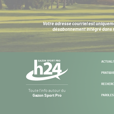
Votre adresse courriel est uniqueme
désabonnement intégré dans no
Navigation
ACTUALI
secondaire
PRATIQU
RECHERC
Gazon
Toute l’info autour du
Sport
Gazon Sport Pro
PAROLES
Pro
H24
-