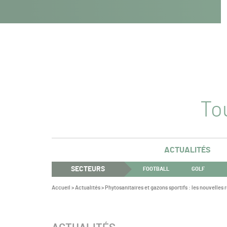
Navigation
Panneau de gestion des cookies
Aller au contenu
Aller à la navigation
principale
Tou
ACTUALITÉS
SECTEURS
FOOTBALL
GOLF
Vous
Accueil
>
Actualités
>
Phytosanitaires et gazons sportifs : les nouvelles 
êtes
ici :