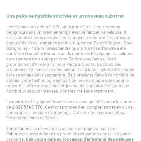
Une pelouse hybride stitchée et un nouveau substrat
Les travaux ont débuté le 17 juin à Aimé Giral. Une vingtaine
d’engins a dans un premier temps évacué l’ancienne pelouse. Il
sera ensuite temps de travailler le nouveau substrat. Les travaux
sont gérés en co-traitance par le groupement Parcs&Sports – Spie
Batignolles – Natural Grass tandis que la maitrise d’œuvre a été
confiée à la société Osmose par la mairie de Perpignan. La pelouse
sera semée début août par Yann Pabbruwee, l’actuel Head
groundsman d’Aimé-Giral pour Parcs & Sports. Le choix des
graminées est encore en discussion. La pelouse hybride Grassmax
sera stitchée début septembre. Déjà présente dans bon nombre de
stades, cette technologie est particulièrement appréciée pour le
rugby. Elle offre une surface de jeu solide capable de résister aux
nombreux appuis intenses, dont les mêlées notamment.
La mairie de Perpignan finance les travaux qui s’élèvent à la somme
de
2 027 334€ TTC
. Ce montant prend en compte l’entretien d’une
année après livraison de l’ouvrage. Cet entretien sera assuré par
l’entreprise Parcs et Sports.
Toute l’année au chevet de la pelouse perpignanaise, Yann
Pabbruwee se satisfait d’un projet de rénovation dont il est partie
prenante.
Celui qui a déjà eu l’occasion d’entretenir des pelouses