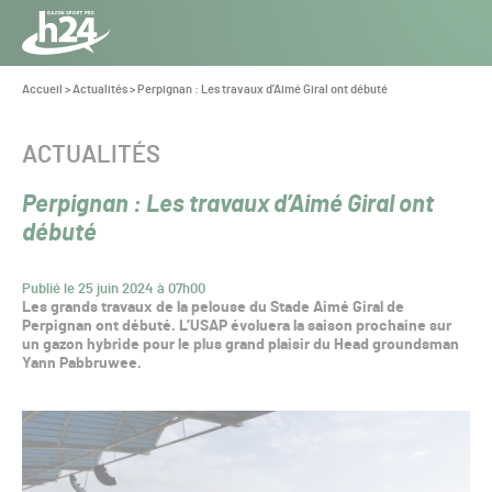
Panneau de gestion des cookies
Aller au contenu
Aller à la navigation
Toute
l’info
Vous
Accueil
>
Actualités
>
Perpignan : Les travaux d’Aimé Giral ont débuté
êtes
du Gazon
ici :
Sport
CATÉGORIE :
ACTUALITÉS
Pro
Perpignan : Les travaux d’Aimé Giral ont
débuté
Publié le 25 juin 2024 à 07h00
Les grands travaux de la pelouse du Stade Aimé Giral de
Perpignan ont débuté. L’USAP évoluera la saison prochaine sur
un gazon hybride pour le plus grand plaisir du Head groundsman
Yann Pabbruwee.