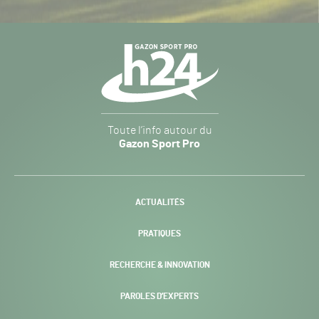
Navigation
secondaire
Gazon
Toute l’info autour du
Sport
Gazon Sport Pro
Pro
H24
-
ACTUALITÉS
PRATIQUES
RECHERCHE & INNOVATION
PAROLES D’EXPERTS