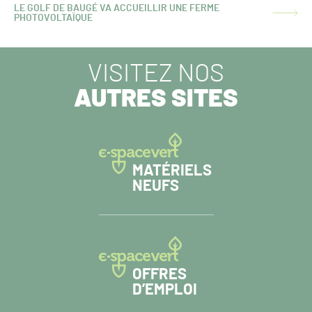
LE GOLF DE BAUGÉ VA ACCUEILLIR UNE FERME
ARTICLE
PHOTOVOLTAÏQUE
SUIVANT :
VISITEZ NOS
AUTRES SITES
MATÉRIELS
NEUFS
OFFRES
D’EMPLOI