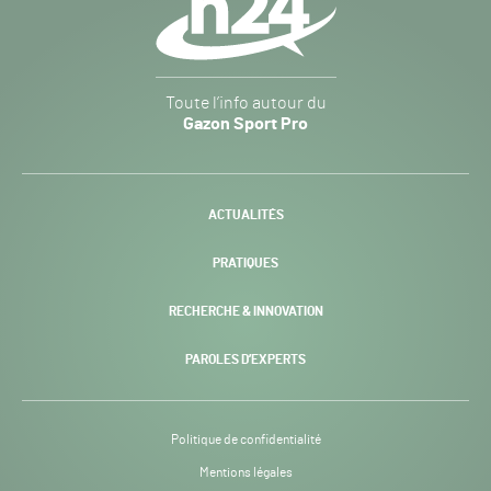
Gazon
Toute l’info autour du
Sport
Gazon Sport Pro
Pro
H24
-
ACTUALITÉS
PRATIQUES
RECHERCHE & INNOVATION
PAROLES D’EXPERTS
Politique de confidentialité
Mentions légales