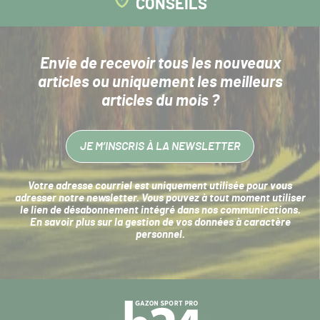
CONSEILS
Envie de recevoir tous les nouveaux
articles
ou uniquement les meilleurs
articles du mois ?
JE M’INSCRIS À LA NEWSLETTER
Votre adresse courriel est uniquement utilisée pour vous
adresser notre newsletter. Vous pouvez à tout moment utiliser
le lien de désabonnement intégré dans nos communications.
En savoir plus sur la
gestion de vos données à caractère
personnel
.
Navigation
secondaire