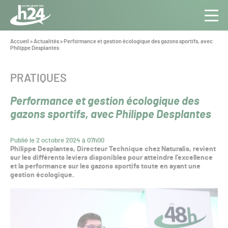
Panneau de gestion des cookies
Aller au contenu
Aller à la navigation
Toute
Navig
l’info
Vous
Accueil
>
Actualités
>
Performance et gestion écologique des gazons sportifs, avec
êtes
Philippe Desplantes
du Gazon
ici :
Sport
Pro
CATÉGORIE :
PRATIQUES
Performance et gestion écologique des
gazons sportifs, avec Philippe Desplantes
Publié le 2 octobre 2024 à 07h00
Philippe Desplantes, Directeur Technique chez Naturalis, revient
sur les différents leviers disponibles pour atteindre l’excellence
et la performance sur les gazons sportifs toute en ayant une
gestion écologique.