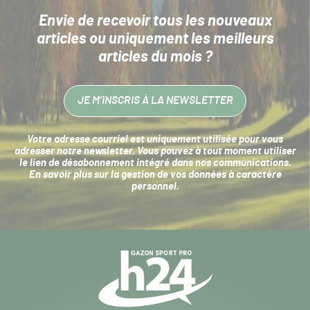
Envie de recevoir tous les nouveaux
articles
ou uniquement les meilleurs
articles du mois ?
JE M’INSCRIS À LA NEWSLETTER
Votre adresse courriel est uniquement utilisée pour vous
adresser notre newsletter. Vous pouvez à tout moment utiliser
le lien de désabonnement intégré dans nos communications.
En savoir plus sur la
gestion de vos données à caractère
personnel
.
Navigation
secondaire