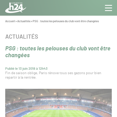
Panneau de gestion des cookies
Aller au contenu
Aller à la navigation
Toute
Navig
l’info
Vous
Accueil
>
Actualités
>
PSG : toutes les pelouses du club vont être changées
êtes
du Gazon
ici :
Sport
CATÉGORIE :
ACTUALITÉS
Pro
PSG : toutes les pelouses du club vont être
changées
Publié le 13 juin 2018 à 12h43
Fin de saison oblige, Paris rénove tous ses gazons pour bien
repartir à la rentrée.