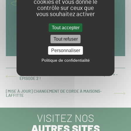
cookies et vous donne le
contrôle sur ceux que
vous souhaitez activer
Tout accepter
Tout refuser
Personnaliser
Politique de confidentialité
DANS LES COULISSES DU « WIMBLEDON FRANÇAIS » –
ARTICLE
ÉPISODE 2 !
PRÉCÉDENT :
[MISE À JOUR] CHANGEMENT DE CORDE À MAISONS-
ARTICLE
LAFFITTE
SUIVANT :
VISITEZ NOS
AUTRES SITES