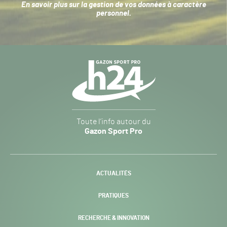
En savoir plus sur la
gestion de vos données à caractère
personnel
.
Navigation
secondaire
Gazon
Toute l’info autour du
Sport
Gazon Sport Pro
Pro
H24
-
ACTUALITÉS
PRATIQUES
RECHERCHE & INNOVATION