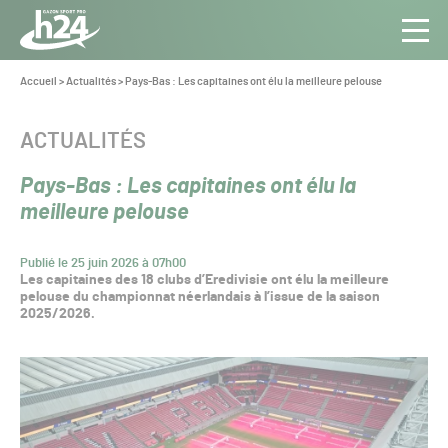
Panneau de gestion des cookies
Aller au contenu
Aller à la navigation
Toute
Navig
l’info
Vous
Accueil
>
Actualités
>
Pays-Bas : Les capitaines ont élu la meilleure pelouse
êtes
du Gazon
ici :
Sport
CATÉGORIE :
ACTUALITÉS
Pro
Pays-Bas : Les capitaines ont élu la
meilleure pelouse
Publié le 25 juin 2026 à 07h00
Les capitaines des 18 clubs d’Eredivisie ont élu la meilleure
pelouse du championnat néerlandais à l’issue de la saison
2025/2026.