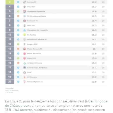
En Ligue 2, pour la deuxième fois consécutive, c’est la
Berrichonne
de Châteauroux
qui remporte ce championnat avec une note de
18.9. L’
AJ Auxerre
, huitième du classement l’an passé, se place au