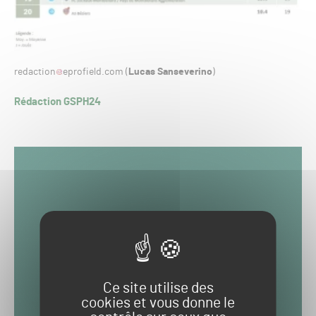
redaction
eprofield.com (
Lucas Sanseverino
)
Rédaction GSPH24
Ce site utilise des
cookies et vous donne le