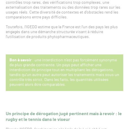
contrôles trop rares, des vérifications trop complexes, une
externalisation des traitements ou des données trop rares sur les
usages réels. Cette diversité de contextes et d’obstacles rend les
comparaisons entre pays difficiles.
Toutefois, l’IGEDD estime que la France est l’un des pays les plus
engagés dans une démarche structurée visant à réduire
l’utilisation de produits phytopharmaceutiques.
Bon à savoir
: une interdiction n’est pas forcément synonyme
de plus grande contrainte. Un pays peut afficher une
interdiction de principe tout en multipliant les dérogations,
tandis qu’un autre peut autoriser les traitements mais sous un
contrôle très strict. Dans les faits, les quantités utilisées
peuvent alors être comparables.
Un principe de dérogation jugé pertinent mais à revoir : le
rugby et le tennis dans le viseur