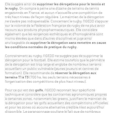
Elle suggère ainsi de
supprimer les dérogations pour le tennis et
le rugby.
On compte à peine une dizaine de terrains de tennis
engazonnés en France, et aucun n’accueille une compétition de
très haut niveau de façon régulière. Le maintien de la dérogation
ne s’avère pas indispensable. Concernant le rugby, l’IGEDD s’appuie
sur la volonté de la Fédération française de rugby de ne plus avoir
recours aux produits phytopharmaceutiques. Elle considère
également que les exigences esthétiques et d’homogénéité sont
moins élevées que dans d’autres disciplines et juge ainsi
envisageable de
supprimer la dérogation sans remettre en cause
les conditions normales de pratique du rugby.
Contrairement au rugby, l’IGEDD ne suggère pas de supprimer la
dérogation pour le football. Elle estime toutefois que le périmètre
de la dérogation est trop large et englobe de nombreux terrains
accueillant un public vulnérable (jeunes joueurs et centres de
formation). Elle recommande de
réserver la dérogation aux
terrains T1 à T3
(700 ha, les seuls terrains nécessaires à
l’organisation des compétitions de plus haut niveau).
Pour ce qui est des
golfs
, l’IGEDD reconnait leur spécificité
technique et considère que les contraintes agronomiques propres
à certaines zones, notamment les greens, justifient le maintien de
la dérogation pour les golfs accueillant des compétitions officielles
et pour les zones où aucune alternative crédible n’est aujourd’hui
disponible. Le parangonnage souligne le fait que de nombreux