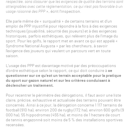
respectée, sans s’assurer que les exigences de qualité des terrains sont
atteignables avec cette réglementation, ce qui n’est pas favorable à un
usage raisonné des PPP
», écrit l’inspection.
Elle parle même de « surqualité » de certains terrains et d’un
emploi de PPP injustifié pour répondre à la fois à des exigences
techniques (jouabilité, sécurité des joueurs) et à des exigences
historiques, parfois esthétiques, qui relèvent plus de l’image du
sport. Pour les golfs, le rapport met en avant ce qui est appelé «
Syndrome National Augusta » par les chercheurs, à savoir
l’exigence des joueurs qui veulent un parcours vert en toute
saison.
L’usage des PPP est davantage motivé par des préoccupations
d’ordre esthétique selon le rapport, ce qui doit conduire à
se
questionner sur ce qu’est un terrain acceptable pour la pratique
du sport sur gazon naturel et sur les critères conduisant à
déclencher un traitement.
Pour recentrer le périmètre des dérogations, il faut avoir une liste
claire, précise, exhaustive et actualisée des terrains pouvant être
concernés. Ainsi à ce jour, la dérogation concerne 1 117 terrains de
football (910 ha), environ 200 de rugby (172 ha), environ 600 golfs (9
000 ha), 55 hippodromes (455 ha), et moins de 1 hectare de court
de tennis engazonné soit moins de 5 % des installations sportives
recensées.