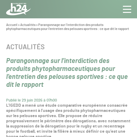
Panneau de gestion des cookies
Aller au contenu
Aller à la navigation
Toute
Navig
l’info
Vous
Accueil
>
Actualités
>
Parangonnage sur l’interdiction des produits
êtes
phytopharmaceutiques pour l’entretien des pelouses sportives : ce que dit le rapport
du Gazon
ici :
Sport
Pro
CATÉGORIE :
ACTUALITÉS
Parangonnage sur l’interdiction des
produits phytopharmaceutiques pour
l’entretien des pelouses sportives : ce que
dit le rapport
Publié le 29 juin 2026 à 07h00
L’IGEDD a mené une étude comparative européenne consacrée
spécifiquement à l’usage des produits phytopharmaceutiques
sur les pelouses sportives. Elle propose de réduire
progressivement le périmètre des dérogations, avec notamment
la suppression de la dérogation pour le rugby et un recentrage
pour le football, et invite la filière à mieux définir ce qu’est une
bonne pelouse sportive.