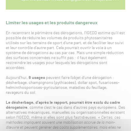
Limiter les usages et les produits dangereux
En recentrant le périmètre des dérogations, l’IGEDD estime qu’il est
possible de réduire les volumes de produits phytosanitaires
utilisés sur les terrains de sport d’une part, et de faciliter leur suivi
et leur contrôle d’autre part. Cela pourrait ouvrir la voie à un
système de dérogations au cas par cas. Mais une simple réduction
des surfaces concernées ne suffit pas : il faut également
restreindre les usages pour lesquels les dérogations sont
accordées.
Aujourd’hui,
6 usages
peuvent faire l’objet d’une dérogation :
désherbage, champignons (pythiacées), dollar spot, fusarioses-
helminthosporioses-pyriculariose, maladies du feuillage,
ravageurs du sol.
Le désherbage, d’après le rapport, pourrait être exclu du cadre
dérogatoire
, comme c’est le cas dans d’autres pays européens. Des
alternatives mécaniques, manuelles ou organisationnelles existent
selon l’IGEDD, même si elles sont plus fastidieuses. «
Certes, ces
méthodes impliquent souvent une mobilisation accrue de la main-
d’œuvre et peuvent générer des coûts supplémentaires, mais elles ne