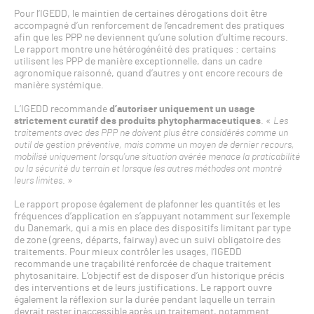
Pour l’IGEDD, le maintien de certaines dérogations doit être
accompagné d’un renforcement de l’encadrement des pratiques
afin que les PPP ne deviennent qu’une solution d’ultime recours.
Le rapport montre une hétérogénéité des pratiques : certains
utilisent les PPP de manière exceptionnelle, dans un cadre
agronomique raisonné, quand d’autres y ont encore recours de
manière systémique.
L’IGEDD recommande
d’autoriser uniquement un usage
strictement curatif des produits phytopharmaceutiques
. «
Les
traitements avec des PPP ne doivent plus être considérés comme un
outil de gestion préventive, mais comme un moyen de dernier recours,
mobilisé uniquement lorsqu’une situation avérée menace la praticabilité
ou la sécurité du terrain et lorsque les autres méthodes ont montré
leurs limites
. »
Le rapport propose également de plafonner les quantités et les
fréquences d’application en s’appuyant notamment sur l’exemple
du Danemark, qui a mis en place des dispositifs limitant par type
de zone (greens, départs, fairway) avec un suivi obligatoire des
traitements. Pour mieux contrôler les usages, l’IGEDD
recommande une traçabilité renforcée de chaque traitement
phytosanitaire. L’objectif est de disposer d’un historique précis
des interventions et de leurs justifications. Le rapport ouvre
également la réflexion sur la durée pendant laquelle un terrain
devrait rester inaccessible après un traitement, notamment