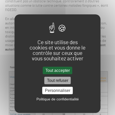
constituent pas un obstacle technique, contrairement à d’autres
situations comme la lutte contre certaines maladies fongiques
», écrit
l’IGEDD.
En allant plus loin, l’IGEDD suggère de faire le tri des produits
autorisés au sein même de certains usages en cas de dérogation,
en interdisant les plus dangereux (cancérogènes, mutagènes ou
toxiques pour la reproduction (CMR)). Aujourd’hui, aucune
distinction n’est faite entre les PPP pouvant être utilisés pour les
usages mentionnés, tant qu’ils bénéficient d’une autorisation de
Ce site utilise des
mise sur le marché (AMM) de l’ANSES.
A ce jour, 81 produits sont
cookies et vous donne le
autorisés pour les 6 usages en France.
contrôle sur ceux que
vous souhaitez activer
Tout accepter
Tout refuser
Personnaliser
Politique de confidentialité