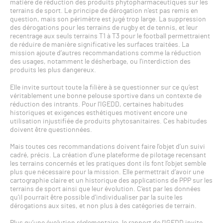
matière de réduction des produits phytopharmaceutiques sur les
terrains de sport. Le principe de dérogation n’est pas remis en
question, mais son périmètre est jugé trop large. La suppression
des dérogations pour les terrains de rugby et de tennis, et leur
recentrage aux seuls terrains T1 à T3 pour le football permettraient
de réduire de manière significative les surfaces traitées. La
mission ajoute d’autres recommandations comme la réduction
des usages, notamment le désherbage, ou l’interdiction des
produits les plus dangereux.
Elle invite surtout toute la filière à se questionner sur ce qu’est
véritablement une bonne pelouse sportive dans un contexte de
réduction des intrants. Pour l’IGEDD, certaines habitudes
historiques et exigences esthétiques motivent encore une
utilisation injustifiée de produits phytosanitaires. Ces habitudes
doivent être questionnées.
Mais toutes ces recommandations doivent faire l’objet d’un suivi
cadré, précis. La création d’une plateforme de pilotage recensant
les terrains concernés et les pratiques dont ils font l’objet semble
plus que nécessaire pour la mission. Elle permettrait d’avoir une
cartographie claire et un historique des applications de PPP sur les
terrains de sport ainsi que leur évolution. C’est par les données
qu’il pourrait être possible d’individualiser par la suite les
dérogations aux sites, et non plus à des catégories de terrain.
Plus qu’une évolution réglementaire, le rapport de l’IGEDD invite