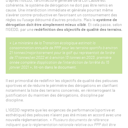
D’après l’IGEDD, l’architecture générale de la Loi Labbé est
cohérente, le système de dérogation ne doit pas être remis en
cause. Une interdiction immédiate et générale pourrait même
s’avérer contre-productive en favorisant un contournement des
règles ou l’usage détourné d’autres produits. Mais le
système de
dérogation doit être simplement mieux ciblé
. Et cela passe, selon
l’IGEDD, par une
redéfinition des objectifs de qualité des terrains.
«
Le ministère de la Transition écologique estimait la
consommation annuelle de PPP pour les terrains sportifs à environ
21 tonnes (majoritairement pour le golf qui représentait de l’ordre
de 17 tonnes) en 2022 et à environ 13 tonnes en 2023, première
année complète d’application de l’interdiction de l’arrêté du 15
janvier 2021
», lit-on dans le document.
Il est primordial de redéfinir les objectifs de qualité des pelouses
sportives et de réduire le périmètre des dérogations en clarifiant
notamment la liste des terrains concernés, en réinterrogeant la
justification du maintien des dérogations, discipline par
discipline.
L’IGEDD regrette que les exigences de performance (sportive et
esthétique) des pelouses n’aient pas été mises en accord avec une
nouvelle réglementation. «
Plusieurs documents de référence
indiquent que la réglementation nationale relative aux PPP doit être