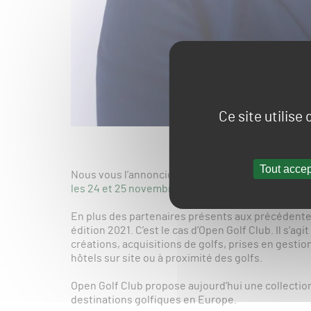
Ce site utilise
Tout accep
Nous vous l’annoncions il y a quelques jours,
la 4è
les 24 et 25 novembre 2021 à l’Hippodrome de P
En plus des partenaires présents aux précédentes
édition 2021. C’est le cas d’Open Golf Club. Il s’a
créations, acquisitions de golfs, prises en gesti
hôtels sur site ou à proximité des golfs.
Open Golf Club propose aujourd’hui une collection
destinations golfiques en Europe.