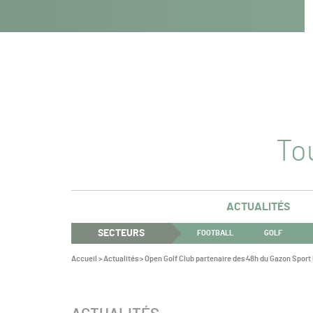
Navigation
Panneau de gestion des cookies
Aller au contenu
Aller à la navigation
principale
Tou
ACTUALITÉS
SECTEURS
FOOTBALL
GOLF
Vous
Accueil
>
Actualités
>
Open Golf Club partenaire des 48h du Gazon Sport
êtes
ici :