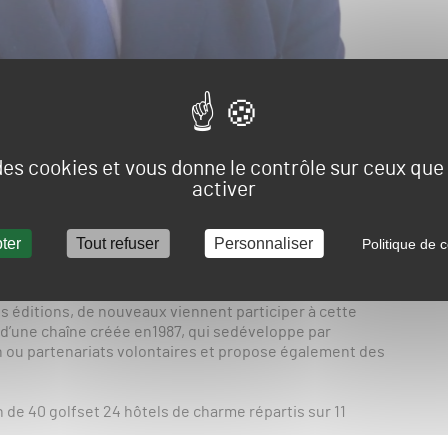
 des cookies et vous donne le contrôle sur ceux qu
activer
ter
Tout refuser
Personnaliser
Politique de c
me édition des 48 Heures du Gazon Sport Pro se tiendront
aris Longchamp
.
 éditions, de nouveaux viennent participer à cette
git d’une chaîne créée en1987, qui sedéveloppe par
on ou partenariats volontaires et propose également des
 de 40 golfset 24 hôtels de charme répartis sur 11