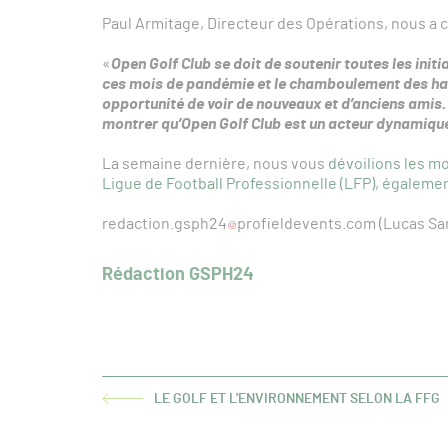
Paul Armitage, Directeur des Opérations, nous a c
«
Open Golf Club se doit de soutenir toutes les init
ces mois de pandémie et le chamboulement des hab
opportunité de voir de nouveaux et d’anciens amis.
montrer qu’Open Golf Club est un acteur dynamique 
La semaine dernière, nous vous
dévoilions les m
Ligue de Football Professionnelle (LFP), égaleme
redaction.gsph24
profieldevents.com (Lucas Sa
Rédaction GSPH24
LE GOLF ET L'ENVIRONNEMENT SELON LA FFG
ARTICLE
PRÉCÉDENT :