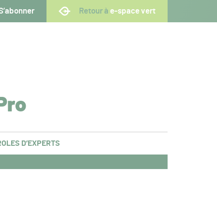
S’abonner
Retour à
e-space vert
Pro
OLES D’EXPERTS