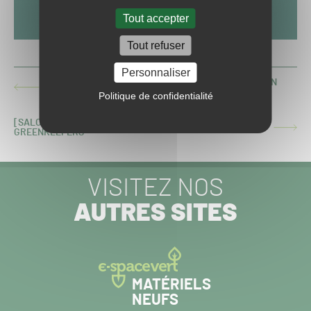
Tout accepter
Tout refuser
Personnaliser
VIDÉO TIME-LAPSE DU NOUVEAU GAZON DU TERRAIN
ARTICLE
DU RC LENS
Politique de confidentialité
PRÉCÉDENT :
[SALONVERT 2020] UN SABLEUR-REGARNISSEUR POUR
ARTICLE
GREENKEEPERS
SUIVANT :
VISITEZ NOS
AUTRES SITES
MATÉRIELS
NEUFS