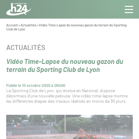
Panneau de gestion des cookies
Aller au contenu
Aller à la navigation
Toute
Navig
l’info
Vous
Accueil
>
Actualités
>
Vidéo Time-Lapse du nouveau gazon du terrain du Sporting
êtes
Club de Lyon
du Gazon
ici :
Sport
Pro
CATÉGORIE :
ACTUALITÉS
Vidéo Time-Lapse du nouveau gazon du
terrain du Sporting Club de Lyon
Publié le 10 octobre 2020 à 05h00
Le Sporting Club de Lyon, qui évolue en National, dispose
désormais d’une nouvelle pelouse. Une vidéo time-lapse montre
les différentes étapes des travaux réalisés en moins de 30 jours.