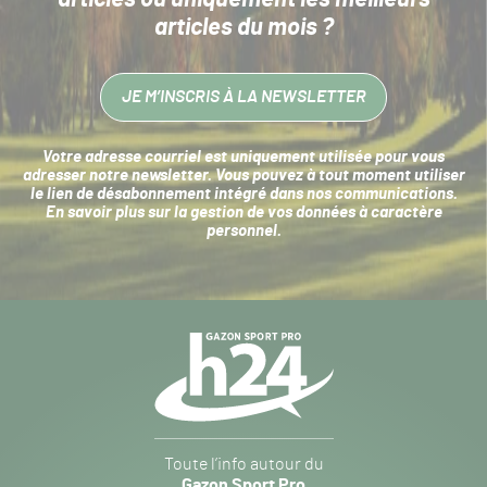
articles du mois ?
JE M’INSCRIS À LA NEWSLETTER
Votre adresse courriel est uniquement utilisée pour vous
adresser notre newsletter. Vous pouvez à tout moment utiliser
le lien de désabonnement intégré dans nos communications.
En savoir plus sur la
gestion de vos données à caractère
personnel
.
Navigation
secondaire
Gazon
Toute l’info autour du
Sport
Gazon Sport Pro