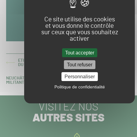
Ce site utilise des cookies
et vous donne le contrôle
sur ceux que vous souhaitez
activer
Tout accepter
ETIENNE ABELARD (DLF), LA JEUNE POUSSE INFLUENTE
Tout refuser
ARTICLE
DU SECTEUR DES SEMENCES
PRÉCÉDENT :
Personnaliser
NEUCHÂTEL : UN NOUVEAU GOLF ENDOMMAGÉ PAR DES
ARTICLE
MILITANTS
SUIVANT :
Politique de confidentialité
VISITEZ NOS
AUTRES SITES