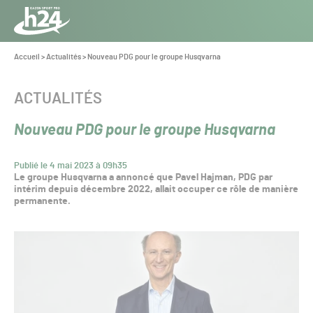
Panneau de gestion des cookies
Aller au contenu
Aller à la navigation
Toute
l’info
Vous
Accueil
>
Actualités
>
Nouveau PDG pour le groupe Husqvarna
êtes
du Gazon
ici :
Sport
CATÉGORIE :
ACTUALITÉS
Pro
Nouveau PDG pour le groupe Husqvarna
Publié le 4 mai 2023 à 09h35
Le groupe Husqvarna a annoncé que Pavel Hajman, PDG par
intérim depuis décembre 2022, allait occuper ce rôle de manière
permanente.