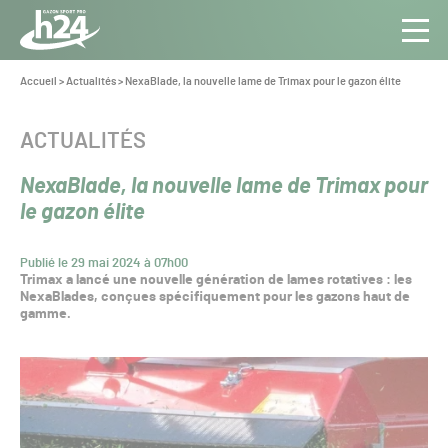
Panneau de gestion des cookies
Aller au contenu
Aller à la navigation
Toute
Navig
l’info
Vous
Accueil
>
Actualités
>
NexaBlade, la nouvelle lame de Trimax pour le gazon élite
êtes
du Gazon
ici :
Sport
CATÉGORIE :
ACTUALITÉS
Pro
NexaBlade, la nouvelle lame de Trimax pour
le gazon élite
Publié le 29 mai 2024 à 07h00
Trimax a lancé une nouvelle génération de lames rotatives : les
NexaBlades, conçues spécifiquement pour les gazons haut de
gamme.