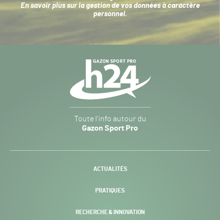
En savoir plus sur la
gestion de vos données à caractère
personnel
.
Navigation
secondaire
Gazon
Toute l’info autour du
Sport
Gazon Sport Pro
Pro
H24
-
ACTUALITÉS
PRATIQUES
RECHERCHE & INNOVATION