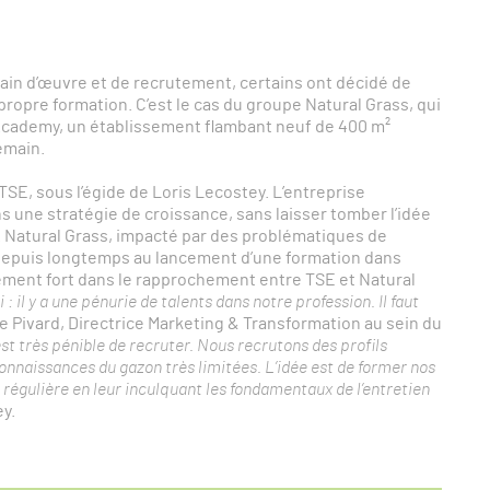
 main d’œuvre et de recrutement, certains ont décidé de
propre formation. C’est le cas du groupe Natural Grass, qui
Academy, un établissement flambant neuf de 400 m²
emain.
 TSE, sous l’égide de Loris Lecostey. L’entreprise
s une stratégie de croissance, sans laisser tomber l’idée
s. Natural Grass, impacté par des problématiques de
 depuis longtemps au lancement d’une formation dans
ément fort dans le rapprochement entre TSE et Natural
 : il y a une pénurie de talents dans notre profession. Il faut
e Pivard, Directrice Marketing & Transformation au sein du
est très pénible de recruter. Nous recrutons des profils
connaissances du gazon très limitées. L’idée est de former nos
 régulière
en leur inculquant les fondamentaux de l’entretien
y.