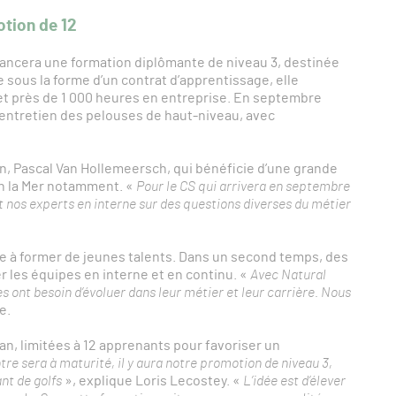
otion de 12
lancera une formation diplômante de niveau 3, destinée
 sous la forme d’un contrat d’apprentissage, elle
t près de 1 000 heures en entreprise. En septembre
l’entretien des pelouses de haut-niveau, avec
n, Pascal Van Hollemeersch, qui bénéficie d’une grande
en la Mer notamment. «
Pour le CS qui arrivera en septembre
t nos experts en interne sur des questions diverses du métier
e à former de jeunes talents. Dans un second temps, des
 les équipes en interne et en continu. «
Avec Natural
 ont besoin d’évoluer dans leur métier et leur carrière. Nous
e.
an, limitées à 12 apprenants pour favoriser un
tre sera à maturité, il y aura notre promotion de niveau 3,
nt de golfs
», explique Loris Lecostey.
«
L’idée est d’élever