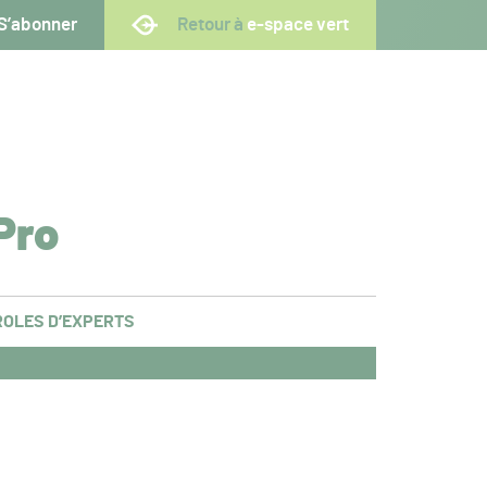
S’abonner
Retour à
e-space vert
Pro
OLES D’EXPERTS