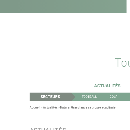
Navigation
Panneau de gestion des cookies
Aller au contenu
Aller à la navigation
principale
Tou
ACTUALITÉS
SECTEURS
FOOTBALL
GOLF
Vous
Accueil
>
Actualités
>
Natural Grass lance sa propre académie
êtes
ici :