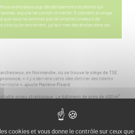
Nous avons beaucoup d’établissements scolaires qui
ersonnes, aucune ne connait le métier, 5 viennent en stage
ns que nous ne sommes pas de simples tondeurs de
s sites qu’on entretient, ça leur met des étoiles dans les
 Marchésieux, en Normandie, où se trouve le siège de TSE.
le prononcé,
«
il y a derrière cette idée d’attirer des talents
territoire
», ajoute Marlène Pivard.
ritable enjeu stratégique. Le bâtiment de près de 400 m²
gique avec un golf 9 trous et des terrains gérés par
expérimentale engazonnée. De plus, toutes les machines de
 permettra aux apprenants de suivre des modules
n large panel de machines.
 des cookies et vous donne le contrôle sur ceux qu