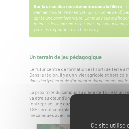
Sur la crise des recrutements dans la filière
: «
viennent visiter l’entreprise. Sur un panel de 30 p
après une première visite. Lorsque nous expliquo
pelouse, les contraintes du sport de haut niveau, le
yeux !
», explique Loris Lecostey.
Un terrain de jeu pédagogique
Le futur centre de formation est sorti de terre à
Dans la région, il y a un vivier agricole et hortico
dans des lycées et de s’implanter durablement sur le 
La proximité du campus au siège de TSE est un vé
va être au cœur d’une véritable plateforme pédago
l’entreprise, une gazonnière et une plateforme 
TSE seront centralisées au même endroit, ce qui
mécaniques avec les mécaniciens sur place, sur u
Ce site utilise