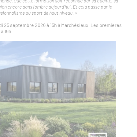
 monde. Que cette formation soit reconnue par sa qualité, sa
ession encore dans l’ombre aujourd’hui. Et cela passe par la
essionnalisme du sport de haut niveau.
»
di 25 septembre 2026 à 15h à Marchésieux. Les premières
à 16h.