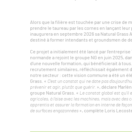
Alors que la filière est touchée par une crise de
prendre le taureau par les cornes en lançant leur 
inaugurera en septembre 2026 sa Natural Grass 
destiné à former intendants et groundsmen de d
Ce projet a initialement été lancé par l’entreprise
normande a rejoint le groupe NG en juin 2025, dan
d’une nouvelle formation, qui bénéficierait à tou
recrutement similaires, réfléchissait également
notre secteur : cette vision commune a été un él
Grass.
«
C’est un constat qui ne date pas d’aujourd’hui
prévenir et agir, plutôt que guérir.
», déclare Marlèn
groupe Natural Grass.
«
Le constat global est qu’il 
agricoles, à l’aise avec les machines, mais avec des 
apprentis et assurer la formation en interne de façon
de surfaces engazonnées
», complète Loris Lecoste