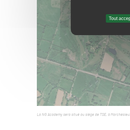
Tout accep
La NG Academy sera situé au siège de TSE, à Marchésieux, 