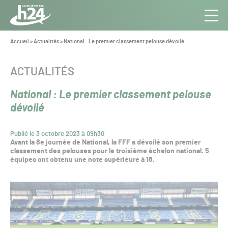
Panneau de gestion des cookies
Aller au contenu
Aller à la navigation
Toute
Navig
l’info
Vous
Accueil
>
Actualités
>
National : Le premier classement pelouse dévoilé
êtes
du Gazon
ici :
Sport
CATÉGORIE :
ACTUALITÉS
Pro
National : Le premier classement pelouse
dévoilé
Publié le 3 octobre 2023 à 09h30
Avant la 8e journée de National, la FFF a dévoilé son premier
classement des pelouses pour le troisième échelon national. 5
équipes ont obtenu une note supérieure à 18.