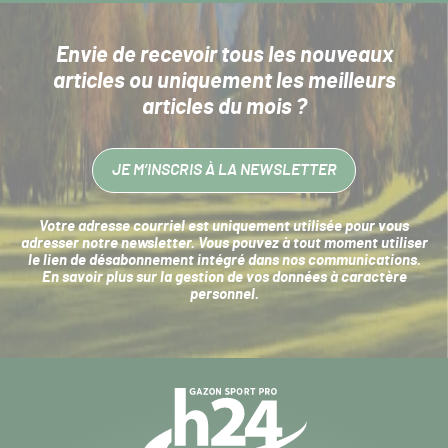
Envie de recevoir tous les nouveaux
articles
ou uniquement les meilleurs
articles du mois ?
JE M’INSCRIS À LA NEWSLETTER
Votre adresse courriel est uniquement utilisée pour vous
adresser notre newsletter. Vous pouvez à tout moment utiliser
le lien de désabonnement intégré dans nos communications.
En savoir plus sur la
gestion de vos données à caractère
personnel
.
Navigation
secondaire