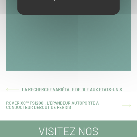
LA RECHERCHE VARIÉTALE DE DLF AUX ETATS-UNIS
ARTICLE
PRÉCÉDENT :
ROVER XC™ FS1200 : L’ÉPANDEUR AUTOPORTÉ À
ARTICLE
CONDUCTEUR DEBOUT DE FERRIS
SUIVANT :
VISITEZ NOS