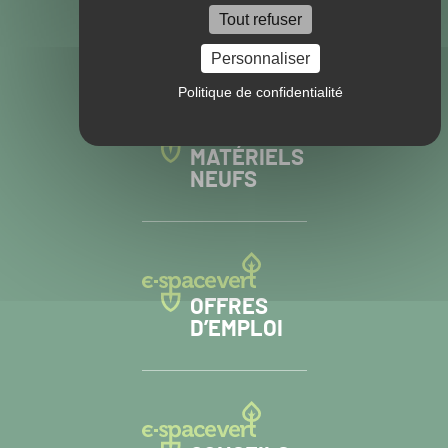
VISITEZ NOS
Tout refuser
AUTRES SITES
Personnaliser
Politique de confidentialité
MATÉRIELS
NEUFS
OFFRES
D’EMPLOI