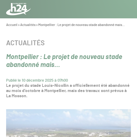
Panneau de gestion des cookies
Aller au contenu
Aller à la navigation
Toute
l’info
Vous
Accueil
>
Actualités
>
Montpellier : Le projet de nouveau stade abandonné mais…
êtes
du Gazon
ici :
Sport
CATÉGORIE :
ACTUALITÉS
Pro
Montpellier : Le projet de nouveau stade
abandonné mais…
Publié le 10 décembre 2025 à 07h00
Le projet du stade Louis-Nicollin a officiellement été abandonné
au mois d’octobre à Montpellier, mais des travaux sont prévus à
La Mosson.