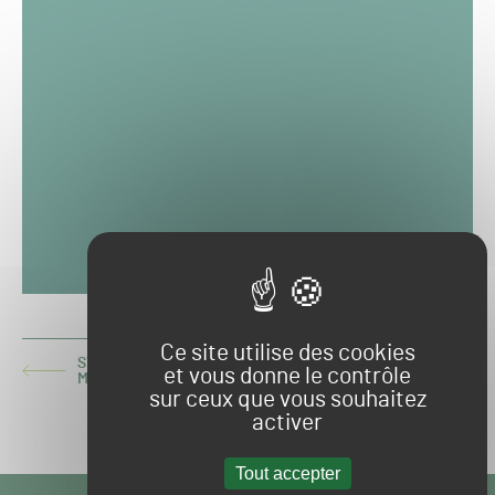
Ce site utilise des cookies
STRASBOURG : CHANGEMENT DE PELOUSE POUR LA
et vous donne le contrôle
ARTICLE
MEINAU
PRÉCÉDENT :
sur ceux que vous souhaitez
activer
UNEP : UN NOUVEAU PRÉSIDENT ÉLU
ARTICLE
SUIVANT :
Tout accepter