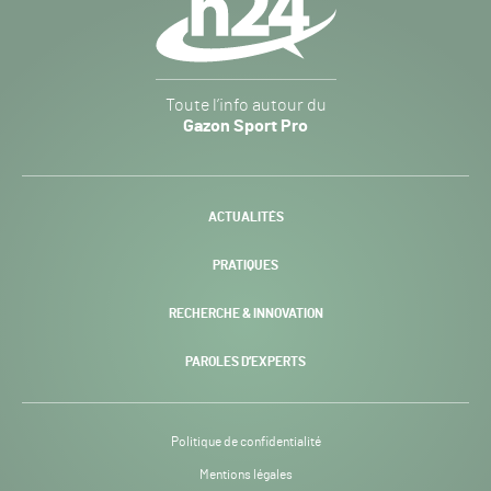
Gazon
Toute l’info autour du
Sport
Gazon Sport Pro
Pro
H24
-
ACTUALITÉS
PRATIQUES
RECHERCHE & INNOVATION
PAROLES D’EXPERTS
Politique de confidentialité
Mentions légales