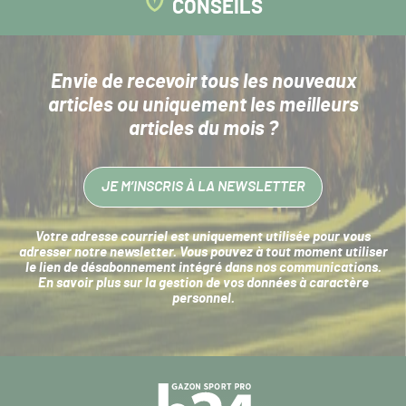
CONSEILS
Envie de recevoir tous les nouveaux
articles
ou uniquement les meilleurs
articles du mois ?
JE M’INSCRIS À LA NEWSLETTER
Votre adresse courriel est uniquement utilisée pour vous
adresser notre newsletter. Vous pouvez à tout moment utiliser
le lien de désabonnement intégré dans nos communications.
En savoir plus sur la
gestion de vos données à caractère
personnel
.
Navigation
secondaire