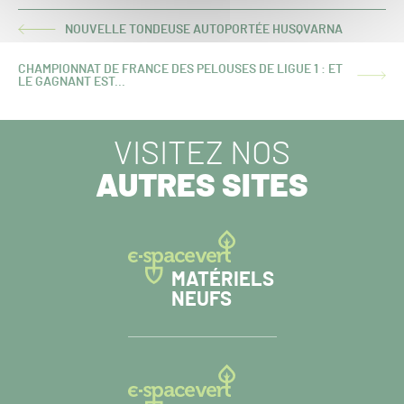
NOUVELLE TONDEUSE AUTOPORTÉE HUSQVARNA
ARTICLE
PRÉCÉDENT :
CHAMPIONNAT DE FRANCE DES PELOUSES DE LIGUE 1 : ET
ARTICLE
LE GAGNANT EST...
SUIVANT :
VISITEZ NOS
AUTRES SITES
MATÉRIELS
NEUFS