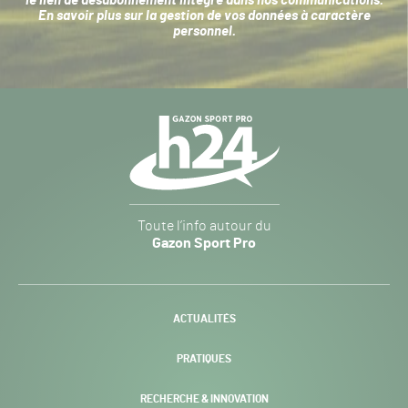
le lien de désabonnement intégré dans nos communications.
En savoir plus sur la
gestion de vos données à caractère
personnel
.
Navigation
secondaire
Gazon
Toute l’info autour du
Sport
Gazon Sport Pro
Pro
H24
-
ACTUALITÉS
PRATIQUES
RECHERCHE & INNOVATION