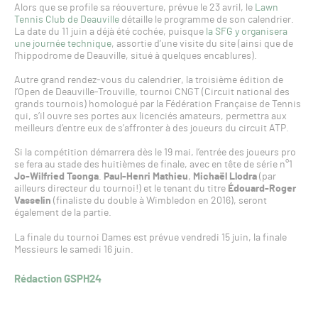
Alors que se profile sa réouverture, prévue le 23 avril, le
Lawn
Tennis Club de Deauville
détaille le programme de son calendrier.
La date du 11 juin a déjà été cochée, puisque
la SFG y organisera
une journée technique
, assortie d’une visite du site (ainsi que de
l’hippodrome de Deauville, situé à quelques encablures).
Autre grand rendez-vous du calendrier, la troisième édition de
l’Open de Deauville-Trouville, tournoi CNGT (Circuit national des
grands tournois) homologué par la Fédération Française de Tennis
qui, s’il ouvre ses portes aux licenciés amateurs, permettra aux
meilleurs d’entre eux de s’affronter à des joueurs du circuit ATP.
Si la compétition démarrera dès le 19 mai, l’entrée des joueurs pro
se fera au stade des huitièmes de finale, avec en tête de série n°1
Jo-Wilfried Tsonga
.
Paul-Henri Mathieu
,
Michaël Llodra
(par
ailleurs directeur du tournoi!) et le tenant du titre
Édouard-Roger
Vasselin
(finaliste du double à Wimbledon en 2016), seront
également de la partie.
La finale du tournoi Dames est prévue vendredi 15 juin, la finale
Messieurs le samedi 16 juin.
Rédaction GSPH24