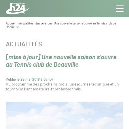
Panneau de gestion des cookies
Aller au contenu
Aller à la navigation
Toute
Navig
l’info
Vous
Accueil
>
Actualités
>
[mise à jour] Une nouvelle saison s'ouvre au Tennis club de
êtes
Deauville
du Gazon
ici :
Sport
Pro
CATÉGORIE :
ACTUALITÉS
[mise à jour] Une nouvelle saison s'ouvre
au Tennis club de Deauville
Publié le 29 mai 2018 à 09h07
Au programme des prochains mois, une journée technique et un
tournoi mêlant amateurs et professionnels.