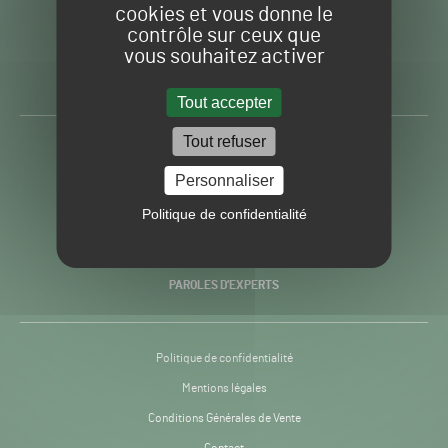
cookies et vous donne le
contrôle sur ceux que
Gazon
Toute l’info autour du
vous souhaitez activer
Sport
Gazon Sport Pro
Pro
H24
Tout accepter
-
Tout refuser
ACTUALITÉS
Personnaliser
PRATIQUES
Politique de confidentialité
RECHERCHE & INNOVATION
PAROLES D’EXPERTS
Politique de confidentialité
Mentions légales
Conditions Générales de Vente