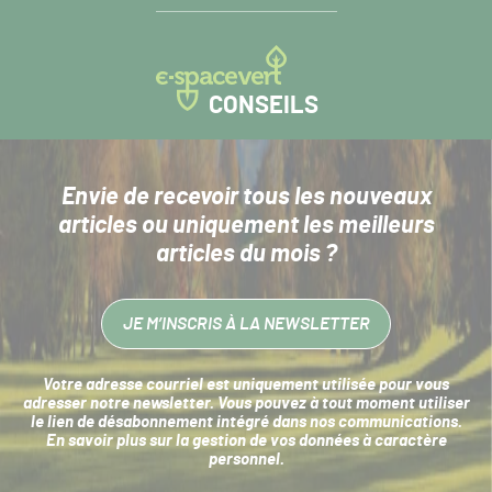
CONSEILS
Envie de recevoir tous les nouveaux
articles
ou uniquement les meilleurs
articles du mois ?
JE M’INSCRIS À LA NEWSLETTER
Votre adresse courriel est uniquement utilisée pour vous
adresser notre newsletter. Vous pouvez à tout moment utiliser
le lien de désabonnement intégré dans nos communications.
En savoir plus sur la
gestion de vos données à caractère
personnel
.