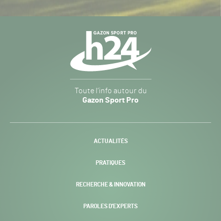
Navigation
secondaire
Gazon
Toute l’info autour du
Sport
Gazon Sport Pro
Pro
H24
-
ACTUALITÉS
PRATIQUES
RECHERCHE & INNOVATION
PAROLES D’EXPERTS