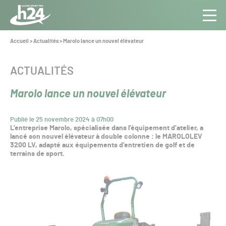
Panneau de gestion des cookies
Aller au contenu
Aller à la navigation
Toute
Navig
l’info
Vous
Accueil
>
Actualités
>
Marolo lance un nouvel élévateur
êtes
du Gazon
ici :
Sport
CATÉGORIE :
ACTUALITÉS
Pro
Marolo lance un nouvel élévateur
Publié le 25 novembre 2024 à 07h00
L’entreprise Marolo, spécialisée dans l’équipement d’atelier, a
lancé son nouvel élévateur à double colonne : le MAROLOLEV
3200 LV, adapté aux équipements d’entretien de golf et de
terrains de sport.