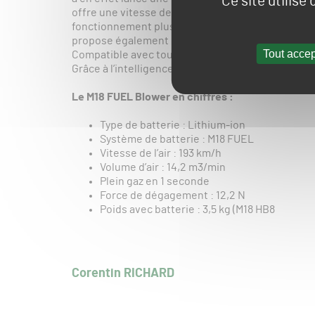
Ce site utilise
offre une vitesse de 193 km/h et un volume d’air 
fonctionnement plus silencieux que son prédéce
propose également des accessoires tels qu’un em
Tout accep
Compatible avec toute la gamme M18, il promet une
Grâce à l’intelligence REDLINK PLUS™, il peut att
Le M18 FUEL Blower en chiffres :
Type de batterie : Lithium-ion
Système de batterie : M18 FUEL
Vitesse de l’air : 193 km/h
Volume d’air : 14,2 m3/min
Plein gaz en 1 seconde
Force de dégagement : 12,2 N
Poids avec batterie : 3,5 kg (M18 HB8
Corentin RICHARD