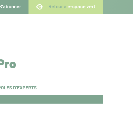
S’abonner
Retour à
e-space vert
Pro
OLES D’EXPERTS