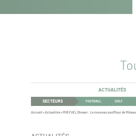
Navigation
Panneau de gestion des cookies
Aller au contenu
Aller à la navigation
principale
Tou
ACTUALITÉS
SECTEURS
FOOTBALL
GOLF
Vous
Accueil
>
Actualités
>
M18 FUEL Blower : Le nouveau souffleur de Milwa
êtes
ici :