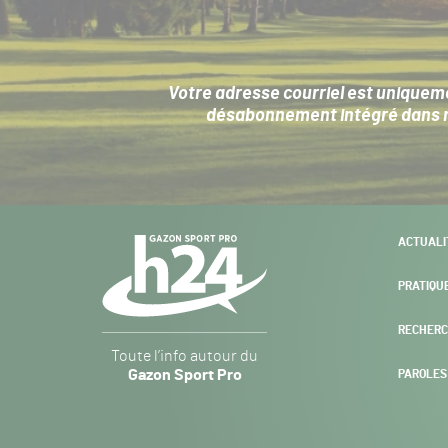
Votre adresse courriel est uniqueme
désabonnement intégré dans no
Navigation
ACTUALI
secondaire
PRATIQU
RECHERC
Gazon
Toute l’info autour du
Sport
Gazon Sport Pro
PAROLES
Pro
H24
-